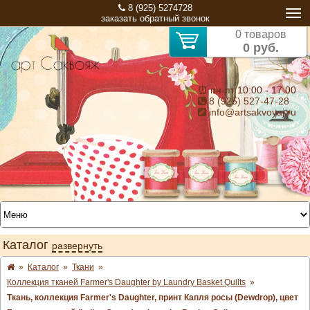
8 (925) 5274728
заказать обратный звонок
0 товаров
0 руб.
⏰ пн-пт 10:00 - 17:00
8 (925) 527-47-28
info@artsakvoyaj.ru
Каталог
развернуть
»
Каталог
»
Ткани
»
Коллекция тканей Farmer's Daughter by Laundry Basket Quilts
»
Ткань, коллекция Farmer's Daughter, принт Капля росы (Dewdrop), цвет