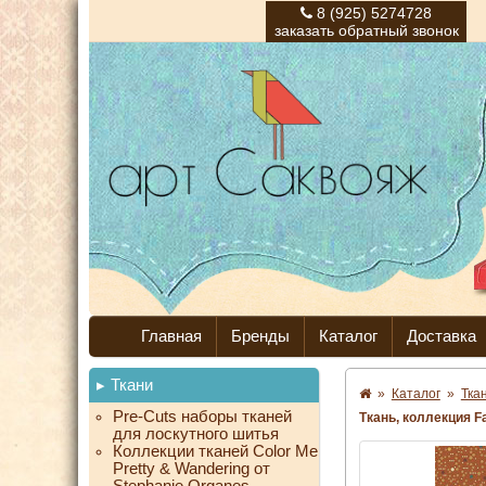
8 (925) 5274728
заказать обратный звонок
Главная
Бренды
Каталог
Доставка
Ткани
»
Каталог
»
Тка
Pre-Cuts наборы тканей
Ткань, коллекция F
для лоскутного шитья
Коллекции тканей Color Me
Pretty & Wandering от
Stephanie Organes