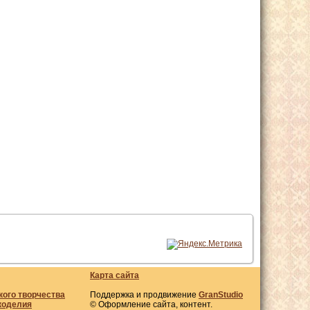
Карта сайта
кого творчества
Поддержка и продвижение
GranStudio
коделия
© Оформление сайта, контент.