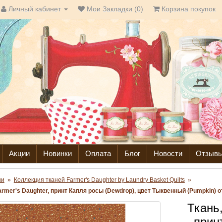
Личный кабинет
Мои Закладки (0)
Корзина покупок
Акции
Новинки
Оплата
Блог
Новости
Отзыв
ни
»
Коллекция тканей Farmer's Daughter by Laundry Basket Quilts
»
armer's Daughter, принт Капля росы (Dewdrop), цвет Тыквенный (Pumpkin) от
Ткань,
прин