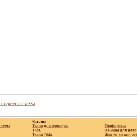
 творчества и хобби
Каталог
лассы
Ткани для пэчворка
Трафареты
Tilda
Наборы для детс
Ткани Tilda
Шкатулки для ру