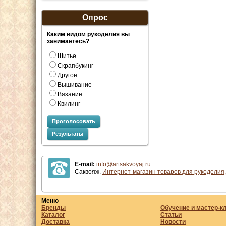
Опрос
Каким видом рукоделия вы
занимаетесь?
Шитье
Скрапбукинг
Другое
Вышивание
Вязание
Квилинг
Проголосовать
Результаты
E-mail:
info@artsakvoyaj.ru
Саквояж.
Интернет-магазин товаров для рукоделия,
Меню
Бренды
Обучение и мастер-к
Каталог
Статьи
Доставка
Новости