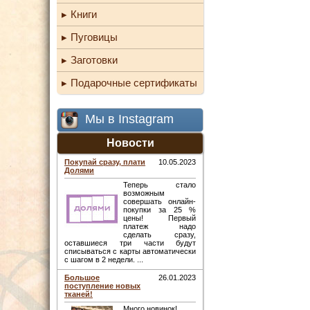
Книги
Пуговицы
Заготовки
Подарочные сертификаты
Мы в Instagram
Новости
Покупай сразу, плати
10.05.2023
Долями
Теперь стало
возможным
совершать онлайн-
покупки за 25 %
цены! Первый
платеж надо
сделать сразу,
оставшиеся три части будут
списываться с карты автоматически
с шагом в 2 недели. ...
Большое
26.01.2023
поступление новых
тканей!
Много новинок! ...