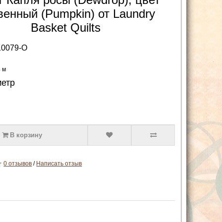
венный (Pumpkin) от Laundry
Basket Quilts
10079-O
4 м
метр
В корзину
0 отзывов
/
Написать отзыв