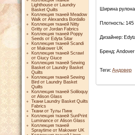
Lighthouse от Laundry
Ширина рулона:
Basket Quilts
Коллекция тканей Meadow
Walk от Alexandra Bordallo
Плотность: 145 
Коллекция тканей Nitty
Gritty от Jordan Fabrics
Коллекция тканей Poppy
Дизайнер: Edyta
Seeds от Edyta Sitar
Коллекция тканей Scandi
от Makower UK
Бренд: Andover
Коллекция тканей Scrawl
от Giucy Giuce
Коллекция тканей Sewing
Basket от Laundry Basket
Теги:
Андовер
Quilts
Коллекция тканей Sewing
Bird от Laundry Basket
Quilts
Коллекция тканей Soliloquy
от Alison Glass
Ткани Laundry Basket Quilts
Fabrics
Ткани от Тулы Пинк
Коллекция тканей SunPrint
Luminance от Alison Glass
Коллекция тканей
Spraytime от Makower UK
Коллекция тканей Linen