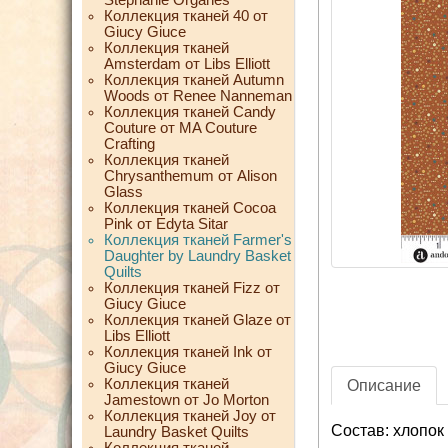
Коллекция тканей 40 от
Giucy Giuce
Коллекция тканей
Amsterdam от Libs Elliott
Коллекция тканей Autumn
Woods от Renee Nanneman
Коллекция тканей Candy
Couture от MA Couture
Crafting
Коллекция тканей
Chrysanthemum от Alison
Glass
Коллекция тканей Cocoa
Pink от Edyta Sitar
Коллекция тканей Farmer's
Daughter by Laundry Basket
Quilts
Коллекция тканей Fizz от
Giucy Giuce
Коллекция тканей Glaze от
Libs Elliott
Коллекция тканей Ink от
Giucy Giuce
Коллекция тканей
Описание
Jamestown от Jo Morton
Коллекция тканей Joy от
Состав: хлопок
Laundry Basket Quilts
Коллекция тканей