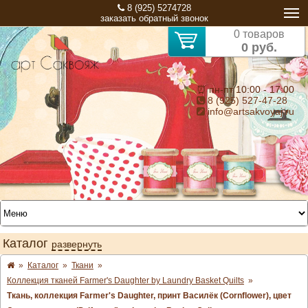
8 (925) 5274728
заказать обратный звонок
0 товаров
0 руб.
⏰ пн-пт 10:00 - 17:00
8 (925) 527-47-28
info@artsakvoyaj.ru
Каталог
развернуть
»
Каталог
»
Ткани
»
Коллекция тканей Farmer's Daughter by Laundry Basket Quilts
»
Ткань, коллекция Farmer's Daughter, принт Василёк (Cornflower), цвет