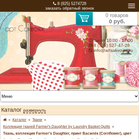
8 (925) 5274728
заказать обратный звонок
0 товаров
0 руб.
⏰ пн-пт 10:00 - 17:00
8 (925) 527-47-28
info@artsakvoyaj.ru
Каталог
развернуть
»
Каталог
»
Ткани
»
Коллекция тканей Farmer's Daughter by Laundry Basket Quilts
»
Ткань, коллекция Farmer's Daughter, принт Василёк (Cornflower), цвет