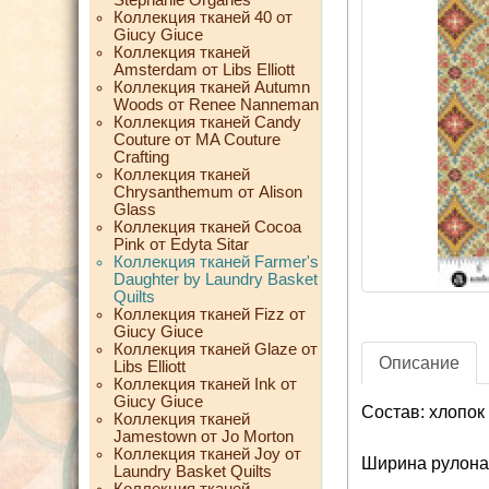
Коллекция тканей 40 от
Giucy Giuce
Коллекция тканей
Amsterdam от Libs Elliott
Коллекция тканей Autumn
Woods от Renee Nanneman
Коллекция тканей Candy
Couture от MA Couture
Crafting
Коллекция тканей
Chrysanthemum от Alison
Glass
Коллекция тканей Cocoa
Pink от Edyta Sitar
Коллекция тканей Farmer's
Daughter by Laundry Basket
Quilts
Коллекция тканей Fizz от
Giucy Giuce
Коллекция тканей Glaze от
Описание
Libs Elliott
Коллекция тканей Ink от
Giucy Giuce
Состав: хлопок
Коллекция тканей
Jamestown от Jo Morton
Коллекция тканей Joy от
Ширина рулона:
Laundry Basket Quilts
Коллекция тканей