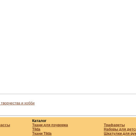
 творчества и хобби
Каталог
лассы
Ткани для пэчворка
Трафареты
Tilda
Наборы для детс
Ткани Tilda
Шкатулки для ру