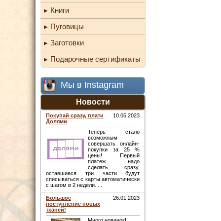
Книги
Пуговицы
Заготовки
Подарочные сертификаты
Мы в Instagram
Новости
Покупай сразу, плати
10.05.2023
Долями
Теперь стало
возможным
совершать онлайн-
покупки за 25 %
цены! Первый
платеж надо
сделать сразу,
оставшиеся три части будут
списываться с карты автоматически
с шагом в 2 недели. ...
Большое
26.01.2023
поступление новых
тканей!
Много новинок! ...