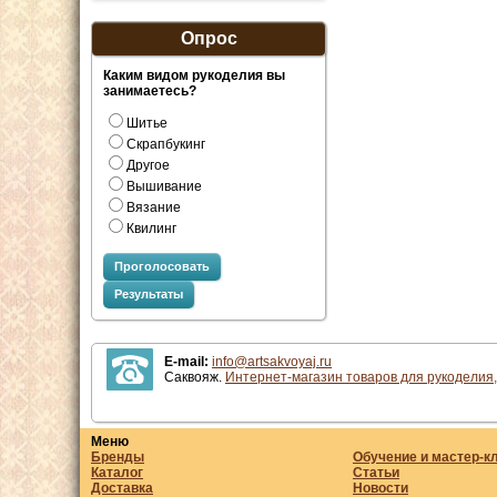
Опрос
Каким видом рукоделия вы
занимаетесь?
Шитье
Скрапбукинг
Другое
Вышивание
Вязание
Квилинг
Проголосовать
Результаты
E-mail:
info@artsakvoyaj.ru
Саквояж.
Интернет-магазин товаров для рукоделия,
Меню
Бренды
Обучение и мастер-к
Каталог
Статьи
Доставка
Новости