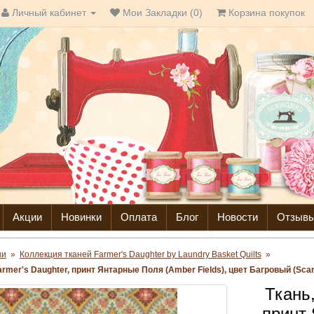
Личный кабинет
Мои Закладки (0)
Корзина покупок
Акции
Новинки
Оплата
Блог
Новости
Отзыв
ни
»
Коллекция тканей Farmer's Daughter by Laundry Basket Quilts
»
rmer's Daughter, принт Янтарные Поля (Amber Fields), цвет Багровый (Scarl
Ткань,
принт 