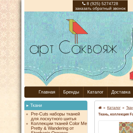
8 (925) 5274728
заказать обратный звонок
Главная
Бренды
Каталог
Доставка
Ткани
»
Каталог
»
Тка
Pre-Cuts наборы тканей
Ткань, коллекция Fa
для лоскутного шитья
Коллекции тканей Color Me
Pretty & Wandering от
Stephanie Organes