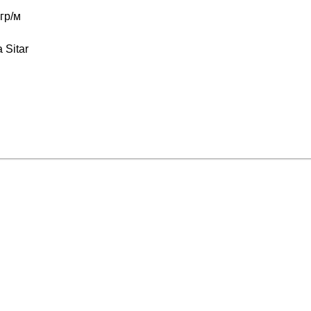
гр/м
 Sitar