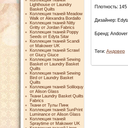
Lighthouse от Laundry
Плотность: 145 
Basket Quilts
Коллекция тканей Meadow
Walk от Alexandra Bordallo
Дизайнер: Edyta
Коллекция тканей Nitty
Gritty от Jordan Fabrics
Коллекция тканей Poppy
Бренд: Andover
Seeds от Edyta Sitar
Коллекция тканей Scandi
от Makower UK
Коллекция тканей Scrawl
Теги:
Андовер
от Giucy Giuce
Коллекция тканей Sewing
Basket от Laundry Basket
Quilts
Коллекция тканей Sewing
Bird от Laundry Basket
Quilts
Коллекция тканей Soliloquy
от Alison Glass
Ткани Laundry Basket Quilts
Fabrics
Ткани от Тулы Пинк
Коллекция тканей SunPrint
Luminance от Alison Glass
Коллекция тканей
Spraytime от Makower UK
Коллекция тканей Linen