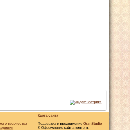
Карта сайта
кого творчества
Поддержка и продвижение
GranStudio
коделия
© Оформление сайта, контент.