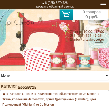
8 (925) 5274728
заказать обратный звонок
0 товаров
0 руб.
⏰ пн-пт 10:00 - 17:00
8 (925) 527-47-28
info@artsakvoyaj.ru
Каталог
развернуть
»
Каталог
»
Ткани
»
Коллекция тканей Jamestown от Jo Morton
»
Ткань, коллекция Jamestown, принт Драгоценный (Jeweled), цвет
Полуночный (Midnight) от Jo Morton