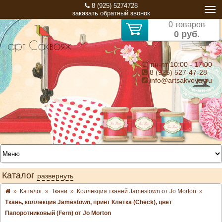
8 (925) 5274728
заказать обратный звонок
0 товаров
0 руб.
⏰ пн-пт 10:00 - 17:00
8 (925) 527-47-28
info@artsakvoyaj.ru
Каталог
развернуть
»
Каталог
»
Ткани
»
Коллекция тканей Jamestown от Jo Morton
»
Ткань, коллекция Jamestown, принт Клетка (Check), цвет
Папоротниковый (Fern) от Jo Morton