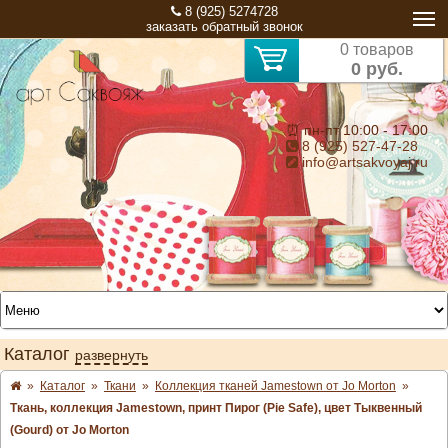
8 (925) 5274728
заказать обратный звонок
0 товаров
0 руб.
⏰ пн-пт 10:00 - 17:00
8 (925) 527-47-28
info@artsakvoyaj.ru
Каталог
развернуть
»
Каталог
»
Ткани
»
Коллекция тканей Jamestown от Jo Morton
»
Ткань, коллекция Jamestown, принт Пирог (Pie Safe), цвет Тыквенный
(Gourd) от Jo Morton