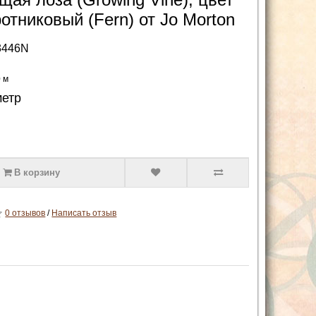
отниковый (Fern) от Jo Morton
3446N
0 м
метр
В корзину
0 отзывов
/
Написать отзыв