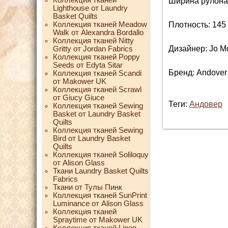
Ширина рулона:
Lighthouse от Laundry
Basket Quilts
Коллекция тканей Meadow
Плотность: 145 
Walk от Alexandra Bordallo
Коллекция тканей Nitty
Дизайнер: Jo M
Gritty от Jordan Fabrics
Коллекция тканей Poppy
Seeds от Edyta Sitar
Бренд: Andover
Коллекция тканей Scandi
от Makower UK
Коллекция тканей Scrawl
от Giucy Giuce
Теги:
Андовер
Коллекция тканей Sewing
Basket от Laundry Basket
Quilts
Коллекция тканей Sewing
Bird от Laundry Basket
Quilts
Коллекция тканей Soliloquy
от Alison Glass
Ткани Laundry Basket Quilts
Fabrics
Ткани от Тулы Пинк
Коллекция тканей SunPrint
Luminance от Alison Glass
Коллекция тканей
Spraytime от Makower UK
Коллекция тканей Linen