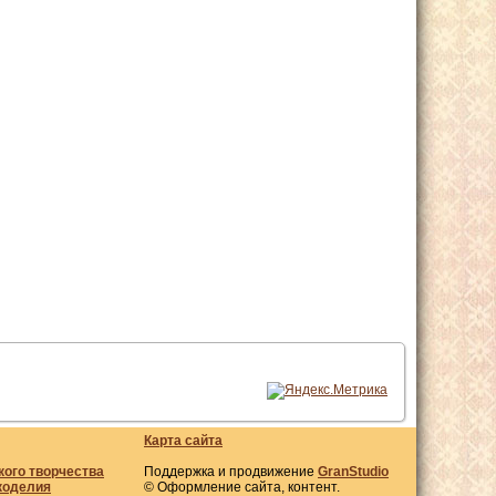
Карта сайта
кого творчества
Поддержка и продвижение
GranStudio
коделия
© Оформление сайта, контент.