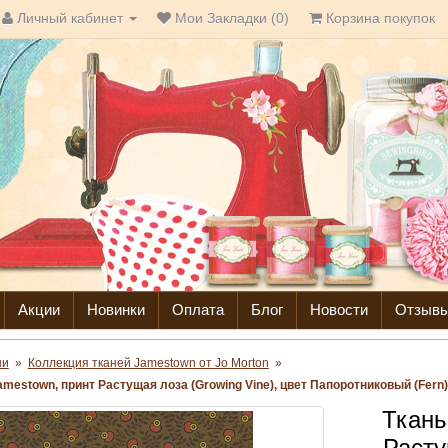
Личный кабинет
Мои Закладки (0)
Корзина покупок
Акции
Новинки
Оплата
Блог
Новости
Отзыв
ни
»
Коллекция тканей Jamestown от Jo Morton
»
amestown, принт Растущая лоза (Growing Vine), цвет Папоротниковый (Fern)
Ткань
Расту