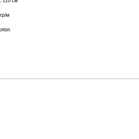
 110 см
гр/м
orton