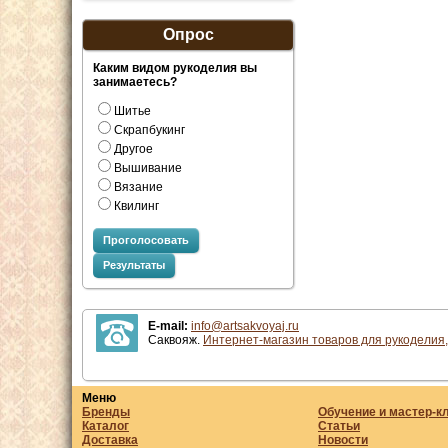
Опрос
Каким видом рукоделия вы
занимаетесь?
Шитье
Скрапбукинг
Другое
Вышивание
Вязание
Квилинг
Проголосовать
Результаты
E-mail:
info@artsakvoyaj.ru
Саквояж.
Интернет-магазин товаров для рукоделия,
Меню
Бренды
Обучение и мастер-к
Каталог
Статьи
Доставка
Новости