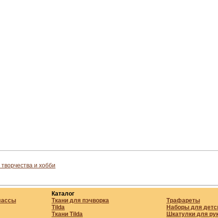
 творчества и хобби
Каталог
лассы
Ткани для пэчворка
Трафареты
Tilda
Наборы для детс
Ткани Tilda
Шкатулки для ру