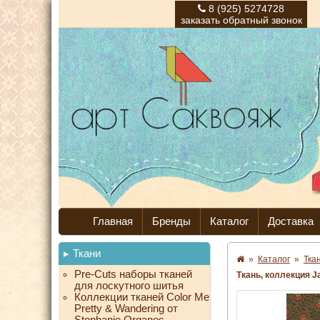
8 (925) 5274728
заказать обратный звонок
Главная
Бренды
Каталог
Доставка
Ткани
»
Каталог
»
Тка
Pre-Cuts наборы тканей
Ткань, коллекция J
для лоскутного шитья
Коллекции тканей Color Me
Pretty & Wandering от
Stephanie Organes