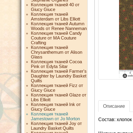
Коллекция тканей 40 от
Giucy Giuce
Коллекция тканей
Amsterdam от Libs Elliott
Коллекция тканей Autumn
Woods от Renee Nanneman
Коллекция тканей Candy
Couture от MA Couture
Crafting
Коллекция тканей
Chrysanthemum от Alison
Glass
Коллекция тканей Cocoa
Pink от Edyta Sitar
Коллекция тканей Farmer's
Daughter by Laundry Basket
Quilts
Коллекция тканей Fizz от
Giucy Giuce
Коллекция тканей Glaze от
Libs Elliott
Коллекция тканей Ink от
Описание
Giucy Giuce
Коллекция тканей
Jamestown от Jo Morton
Состав: хлопок
Коллекция тканей Joy от
Laundry Basket Quilts
Коллекция тканей