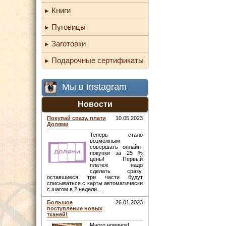
Книги
Пуговицы
Заготовки
Подарочные сертификаты
Мы в Instagram
Новости
Покупай сразу, плати
10.05.2023
Долями
Теперь стало
возможным
совершать онлайн-
покупки за 25 %
цены! Первый
платеж надо
сделать сразу,
оставшиеся три части будут
списываться с карты автоматически
с шагом в 2 недели. ...
Большое
26.01.2023
поступление новых
тканей!
Много новинок! ...