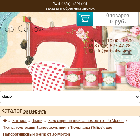
8 (925) 5274728
заказать обратный звонок
0 товаров
0 руб.
⏰ пн-пт 10:00 - 17:00
8 (925) 527-47-28
info@artsakvoyaj.ru
Каталог
развернуть
»
Каталог
»
Ткани
»
Коллекция тканей Jamestown от Jo Morton
»
Ткань, коллекция Jamestown, принт Тюльпаны (Tulips), цвет
Папоротниковый (Fern) от Jo Morton