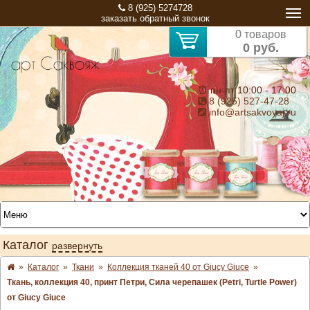
8 (925) 5274728
заказать обратный звонок
0 товаров
0 руб.
⏰ пн-пт 10:00 - 17:00
8 (925) 527-47-28
info@artsakvoyaj.ru
Каталог
развернуть
»
Каталог
»
Ткани
»
Коллекция тканей 40 от Giucy Giuce
»
Ткань, коллекция 40, принт Петри, Сила черепашек (Petri, Turtle Power)
от Giucy Giuce