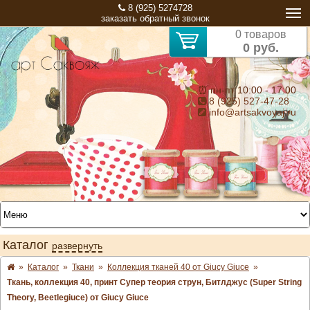
8 (925) 5274728
заказать обратный звонок
0 товаров
0 руб.
⏰ пн-пт 10:00 - 17:00
8 (925) 527-47-28
info@artsakvoyaj.ru
Каталог
развернуть
»
Каталог
»
Ткани
»
Коллекция тканей 40 от Giucy Giuce
»
Ткань, коллекция 40, принт Супер теория струн, Битлджус (Super String
Theory, Beetlegiuce) от Giucy Giuce