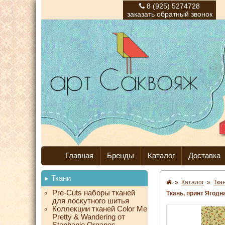
8 (925) 5274728
заказать обратный звонок
Главная
Бренды
Каталог
Доставка
Ткани
»
Каталог
»
Тка
Pre-Cuts наборы тканей
Ткань, принт Ягодн
для лоскутного шитья
Коллекции тканей Color Me
Pretty & Wandering от
Stephanie Organes