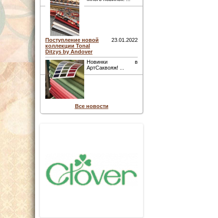
Поступление новой
23.01.2022
коллекции Tonal
Ditzys by Andover
Новинки в
АртСаквояж! ...
Все новости