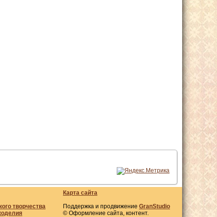
Карта сайта
кого творчества
Поддержка и продвижение
GranStudio
коделия
© Оформление сайта, контент.