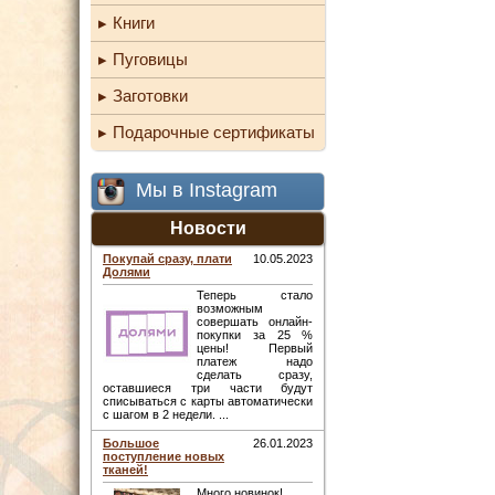
Книги
Пуговицы
Заготовки
Подарочные сертификаты
Мы в Instagram
Новости
Покупай сразу, плати
10.05.2023
Долями
Теперь стало
возможным
совершать онлайн-
покупки за 25 %
цены! Первый
платеж надо
сделать сразу,
оставшиеся три части будут
списываться с карты автоматически
с шагом в 2 недели. ...
Большое
26.01.2023
поступление новых
тканей!
Много новинок! ...