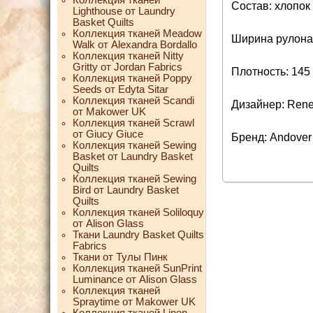
Состав: хлопок
Lighthouse от Laundry
Basket Quilts
Коллекция тканей Meadow
Ширина рулона:
Walk от Alexandra Bordallo
Коллекция тканей Nitty
Gritty от Jordan Fabrics
Плотность: 145 
Коллекция тканей Poppy
Seeds от Edyta Sitar
Коллекция тканей Scandi
Дизайнер: Ren
от Makower UK
Коллекция тканей Scrawl
от Giucy Giuce
Бренд: Andover
Коллекция тканей Sewing
Basket от Laundry Basket
Quilts
Коллекция тканей Sewing
Bird от Laundry Basket
Quilts
Коллекция тканей Soliloquy
от Alison Glass
Ткани Laundry Basket Quilts
Fabrics
Ткани от Тулы Пинк
Коллекция тканей SunPrint
Luminance от Alison Glass
Коллекция тканей
Spraytime от Makower UK
Коллекция тканей Linen