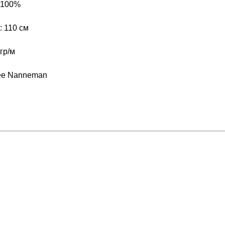
 100%
 110 см
гр/м
ee Nanneman