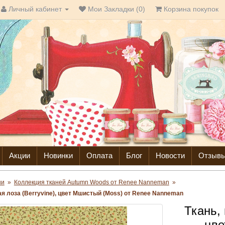
Личный кабинет
Мои Закладки (0)
Корзина покупок
Акции
Новинки
Оплата
Блог
Новости
Отзыв
ни
»
Коллекция тканей Autumn Woods от Renee Nanneman
»
ая лоза (Berryvine), цвет Мшистый (Moss) от Renee Nanneman
Ткань, 
цве