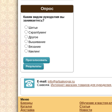
Опрос
Каким видом рукоделия вы
занимаетесь?
Шитье
Скрапбукинг
Другое
Вышивание
Вязание
Квилинг
Проголосовать
Результаты
E-mail:
info@artsakvoyaj.ru
Саквояж.
Интернет-магазин товаров для рукоделия,
Меню
Бренды
Обучение и мастер-к
Каталог
Статьи
Доставка
Новости