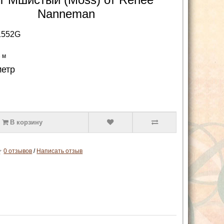
Nanneman
1552G
3 м
метр
В корзину
0 отзывов
/
Написать отзыв