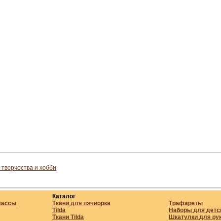
 творчества и хобби
Каталог
лассы
Ткани для пэчворка
Трафареты
Tilda
Наборы для детс
Ткани Tilda
Шкатулки для ру