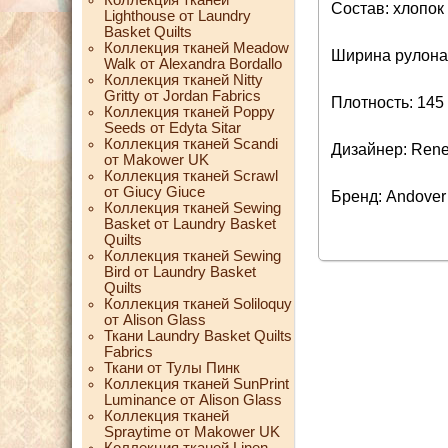
Состав: хлопок
Lighthouse от Laundry
Basket Quilts
Коллекция тканей Meadow
Ширина рулона:
Walk от Alexandra Bordallo
Коллекция тканей Nitty
Gritty от Jordan Fabrics
Плотность: 145 
Коллекция тканей Poppy
Seeds от Edyta Sitar
Коллекция тканей Scandi
Дизайнер: Ren
от Makower UK
Коллекция тканей Scrawl
от Giucy Giuce
Бренд: Andover
Коллекция тканей Sewing
Basket от Laundry Basket
Quilts
Коллекция тканей Sewing
Bird от Laundry Basket
Quilts
Коллекция тканей Soliloquy
от Alison Glass
Ткани Laundry Basket Quilts
Fabrics
Ткани от Тулы Пинк
Коллекция тканей SunPrint
Luminance от Alison Glass
Коллекция тканей
Spraytime от Makower UK
Коллекция тканей Linen