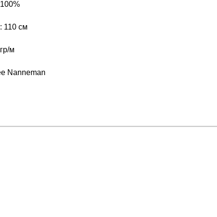
 100%
 110 см
гр/м
ee Nanneman