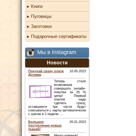
Книги
Пуговицы
Заготовки
Подарочные сертификаты
Мы в Instagram
Новости
Покупай сразу, плати
10.05.2023
Долями
Теперь стало
возможным
совершать онлайн-
покупки за 25 %
цены! Первый
платеж надо
сделать сразу,
оставшиеся три части будут
списываться с карты автоматически
с шагом в 2 недели. ...
Большое
26.01.2023
поступление новых
тканей!
Много новинок! ...