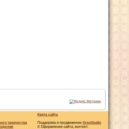
Карта сайта
кого творчества
Поддержка и продвижение
GranStudio
коделия
© Оформление сайта, контент.