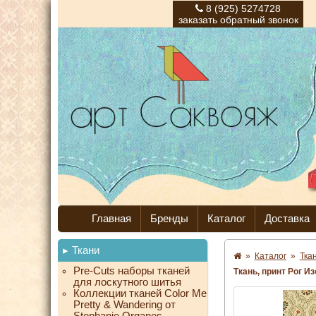
8 (925) 5274728
заказать обратный звонок
Главная
Бренды
Каталог
Доставка
Ткани
»
Каталог
»
Тка
Pre-Cuts наборы тканей
Ткань, принт Рог И
для лоскутного шитья
Коллекции тканей Color Me
Pretty & Wandering от
Stephanie Organes