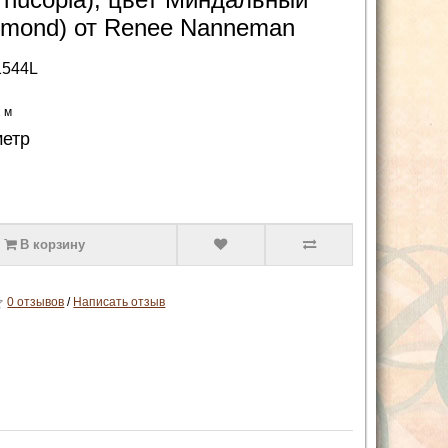
lmond) от Renee Nanneman
1544L
2 м
метр
В корзину
0 отзывов
/
Написать отзыв