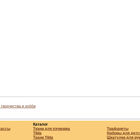
 творчества и хобби
Каталог
лассы
Ткани для пэчворка
Трафареты
Tilda
Наборы для детс
Ткани Tilda
Шкатулки для ру