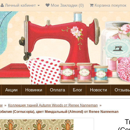
Личный кабинет
Мои Закладки (0)
Корзина покупок
Акции
Новинки
Оплата
Блог
Новости
Отзыв
ни
»
Коллекция тканей Autumn Woods от Renee Nanneman
»
зобилия (Cornucopia), цвет Миндальный (Almond) от Renee Nanneman
Т
(Co