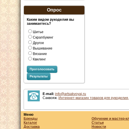
Опрос
Каким видом рукоделия вы
занимаетесь?
Шитье
Скрапбукинг
Другое
Вышивание
Вязание
Квилинг
Проголосовать
Результаты
E-mail:
info@artsakvoyaj.ru
Саквояж.
Интернет-магазин товаров для рукоделия,
Меню
Бренды
Обучение и мастер-к
Каталог
Статьи
Доставка
Новости