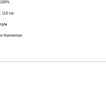
 100%
 110 см
гр/м
ee Nanneman