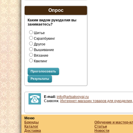
Опрос
Каким видом рукоделия вы
занимаетесь?
Шитье
Скрапбукинг
Другое
Вышивание
Вязание
Квилинг
Проголосовать
Результаты
E-mail:
info@artsakvoyaj.ru
Саквояж.
Интернет-магазин товаров для рукоделия,
Меню
Бренды
Обучение и мастер-к
Каталог
Статьи
Доставка
Новости