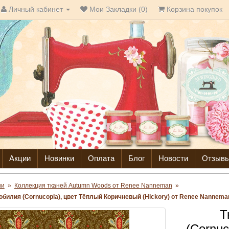
Личный кабинет
Мои Закладки (0)
Корзина покупок
Акции
Новинки
Оплата
Блог
Новости
Отзыв
ни
»
Коллекция тканей Autumn Woods от Renee Nanneman
»
зобилия (Cornucopia), цвет Тёплый Коричневый (Hickory) от Renee Nannema
Т
(Cornu