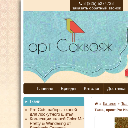
8 (925) 5274728
заказать обратный звонок
Главная
Бренды
Каталог
Доставка
Ткани
»
Каталог
»
Тка
Pre-Cuts наборы тканей
Ткань, принт Рог И
для лоскутного шитья
Коллекции тканей Color Me
Pretty & Wandering от
Stephanie Organes