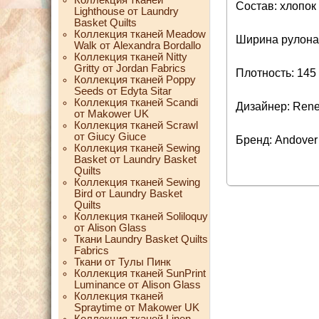
Состав: хлопок
Lighthouse от Laundry
Basket Quilts
Коллекция тканей Meadow
Ширина рулона:
Walk от Alexandra Bordallo
Коллекция тканей Nitty
Gritty от Jordan Fabrics
Плотность: 145 
Коллекция тканей Poppy
Seeds от Edyta Sitar
Коллекция тканей Scandi
Дизайнер: Ren
от Makower UK
Коллекция тканей Scrawl
от Giucy Giuce
Бренд: Andover
Коллекция тканей Sewing
Basket от Laundry Basket
Quilts
Коллекция тканей Sewing
Bird от Laundry Basket
Quilts
Коллекция тканей Soliloquy
от Alison Glass
Ткани Laundry Basket Quilts
Fabrics
Ткани от Тулы Пинк
Коллекция тканей SunPrint
Luminance от Alison Glass
Коллекция тканей
Spraytime от Makower UK
Коллекция тканей Linen