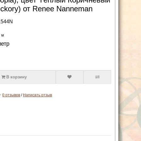
ickory) от Renee Nanneman
1544N
7 м
метр
В корзину
0 отзывов
/
Написать отзыв