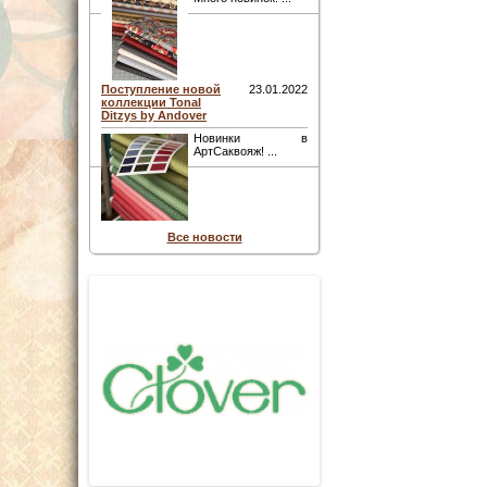
Поступление новой
23.01.2022
коллекции Tonal
Ditzys by Andover
Новинки в
АртСаквояж! ...
Все новости