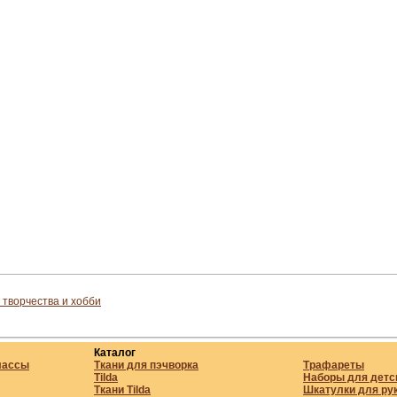
 творчества и хобби
Каталог
лассы
Ткани для пэчворка
Трафареты
Tilda
Наборы для детс
Ткани Tilda
Шкатулки для ру