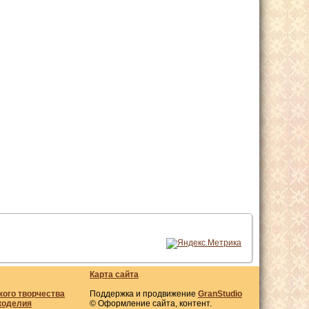
Карта сайта
кого творчества
Поддержка и продвижение
GranStudio
коделия
© Оформление сайта, контент.