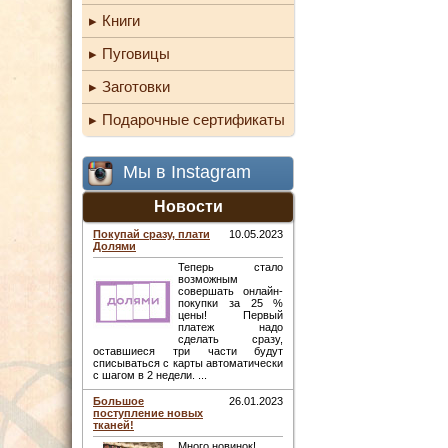
Книги
Пуговицы
Заготовки
Подарочные сертификаты
Мы в Instagram
Новости
Покупай сразу, плати
10.05.2023
Долями
Теперь стало
возможным
совершать онлайн-
покупки за 25 %
цены! Первый
платеж надо
сделать сразу,
оставшиеся три части будут
списываться с карты автоматически
с шагом в 2 недели. ...
Большое
26.01.2023
поступление новых
тканей!
Много новинок! ...