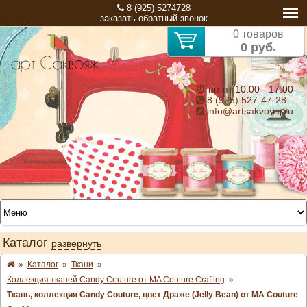
8 (925) 5274728
заказать обратный звонок
0 товаров
0 руб.
⏰ пн-пт 10:00 - 17:00
8 (925) 527-47-28
info@artsakvoyaj.ru
Каталог
развернуть
»
Каталог
»
Ткани
»
Коллекция тканей Candy Couture от MA Couture Crafting
»
Ткань, коллекция Candy Couture, цвет Драже (Jelly Bean) от MA Couture