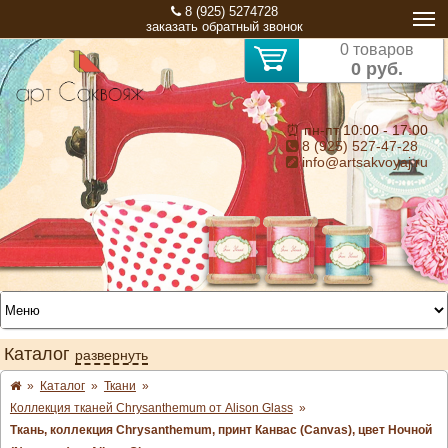
8 (925) 5274728
заказать обратный звонок
0 товаров
0 руб.
⏰ пн-пт 10:00 - 17:00
8 (925) 527-47-28
info@artsakvoyaj.ru
Каталог
развернуть
»
Каталог
»
Ткани
»
Коллекция тканей Chrysanthemum от Alison Glass
»
Ткань, коллекция Chrysanthemum, принт Канвас (Canvas), цвет Ночной