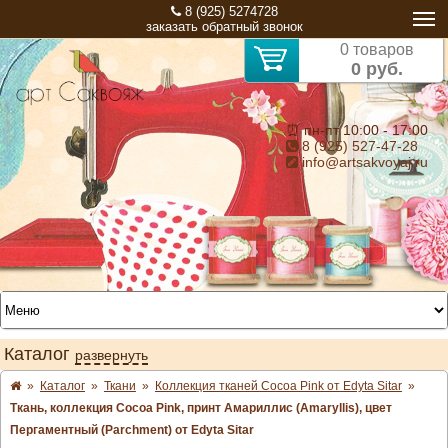
8 (925) 5274728
заказать обратный звонок
0 товаров
0 руб.
⏰ пн-пт 10:00 - 17:00
8 (925) 527-47-28
info@artsakvoyaj.ru
Каталог
развернуть
»
Каталог
»
Ткани
»
Коллекция тканей Cocoa Pink от Edyta Sitar
»
Ткань, коллекция Cocoa Pink, принт Амариллис (Amaryllis), цвет
Пергаментный (Parchment) от Edyta Sitar