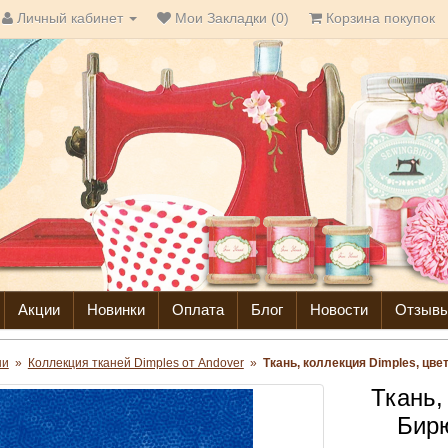
Личный кабинет
Мои Закладки (0)
Корзина покупок
Акции
Новинки
Оплата
Блог
Новости
Отзыв
ни
»
Коллекция тканей Dimples от Andover
»
Ткань, коллекция Dimples, цве
Ткань,
Бирю