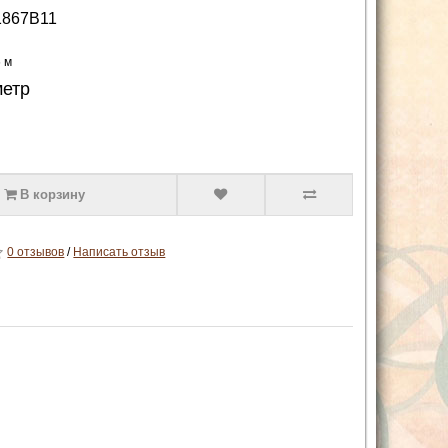
1867B11
6 м
метр
В корзину
0 отзывов
/
Написать отзыв