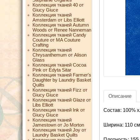
Коллекция тканей 40 от
Giucy Giuce
Коллекция тканей
Amsterdam от Libs Elliott
Коллекция тканей Autumn
Woods от Renee Nanneman
Коллекция тканей Candy
Couture от MA Couture
Crafting
Коллекция тканей
Chrysanthemum от Alison
Glass
Коллекция тканей Cocoa
Pink от Edyta Sitar
Коллекция тканей Farmer's
Daughter by Laundry Basket
Quilts
Коллекция тканей Fizz от
Giucy Giuce
Описание
Коллекция тканей Glaze от
Libs Elliott
Коллекция тканей Ink от
Состав: 100% х
Giucy Giuce
Коллекция тканей
Ширина: 110 см
Jamestown от Jo Morton
Коллекция тканей Joy от
Laundry Basket Quilts
Плотность: 155 
Коллекция тканей