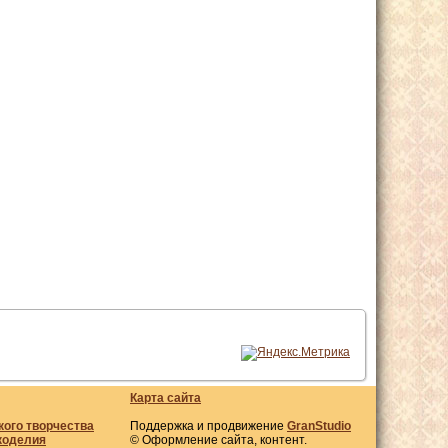
Карта сайта
кого творчества
Поддержка и продвижение
GranStudio
коделия
© Оформление сайта, контент.