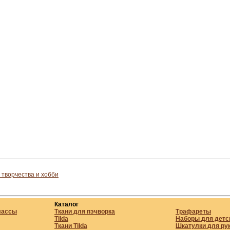
 творчества и хобби
Каталог
лассы
Ткани для пэчворка
Трафареты
Tilda
Наборы для детс
Ткани Tilda
Шкатулки для ру