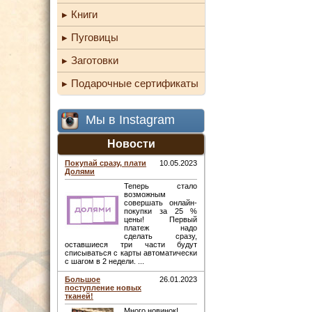
Книги
Пуговицы
Заготовки
Подарочные сертификаты
Мы в Instagram
Новости
Покупай сразу, плати
10.05.2023
Долями
Теперь стало
возможным
совершать онлайн-
покупки за 25 %
цены! Первый
платеж надо
сделать сразу,
оставшиеся три части будут
списываться с карты автоматически
с шагом в 2 недели. ...
Большое
26.01.2023
поступление новых
тканей!
Много новинок! ...