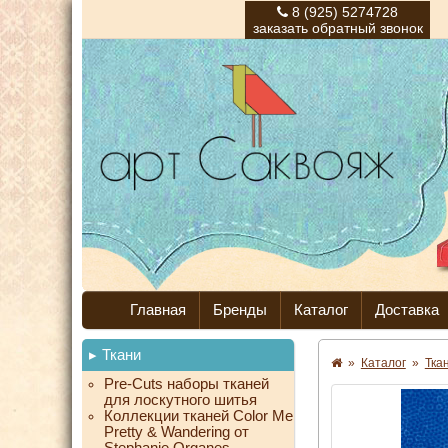
8 (925) 5274728
заказать обратный звонок
Главная
Бренды
Каталог
Доставка
Ткани
»
Каталог
»
Тка
Pre-Cuts наборы тканей
для лоскутного шитья
Коллекции тканей Color Me
Pretty & Wandering от
Stephanie Organes