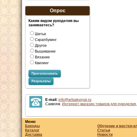
Опрос
Каким видом рукоделия вы
занимаетесь?
Шитье
Скрапбукинг
Другое
Вышивание
Вязание
Квилинг
Проголосовать
Результаты
E-mail:
info@artsakvoyaj.ru
Саквояж.
Интернет-магазин товаров для рукоделия,
Меню
Бренды
Обучение и мастер-к
Каталог
Статьи
Доставка
Новости