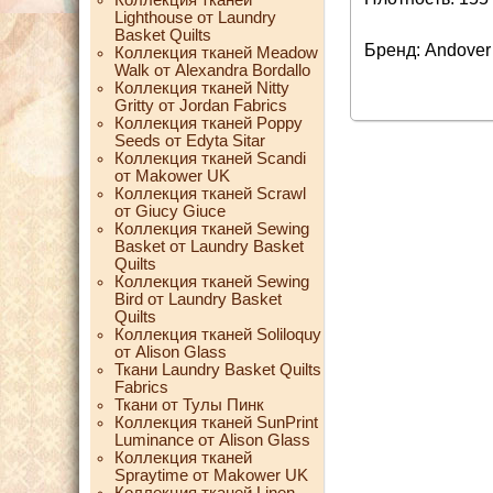
Lighthouse от Laundry
Basket Quilts
Бренд: Andover
Коллекция тканей Meadow
Walk от Alexandra Bordallo
Коллекция тканей Nitty
Gritty от Jordan Fabrics
Коллекция тканей Poppy
Seeds от Edyta Sitar
Коллекция тканей Scandi
от Makower UK
Коллекция тканей Scrawl
от Giucy Giuce
Коллекция тканей Sewing
Basket от Laundry Basket
Quilts
Коллекция тканей Sewing
Bird от Laundry Basket
Quilts
Коллекция тканей Soliloquy
от Alison Glass
Ткани Laundry Basket Quilts
Fabrics
Ткани от Тулы Пинк
Коллекция тканей SunPrint
Luminance от Alison Glass
Коллекция тканей
Spraytime от Makower UK
Коллекция тканей Linen