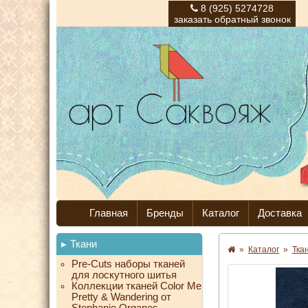
8 (925) 5274728
заказать обратный звонок
Главная
Бренды
Каталог
Доставка
Ткани
»
Каталог
»
Тка
Pre-Cuts наборы тканей
для лоскутного шитья
Коллекции тканей Color Me
Pretty & Wandering от
Stephanie Organes