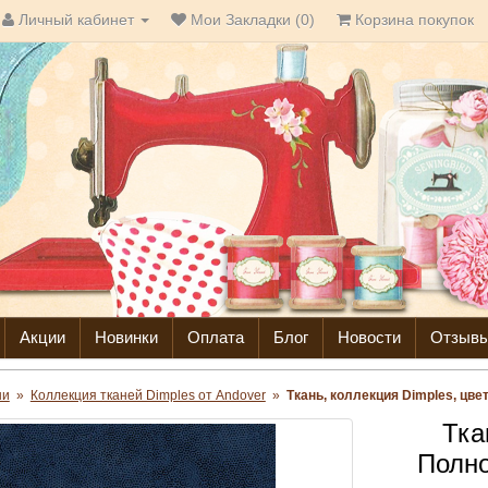
Личный кабинет
Мои Закладки (0)
Корзина покупок
Акции
Новинки
Оплата
Блог
Новости
Отзыв
ни
»
Коллекция тканей Dimples от Andover
»
Ткань, коллекция Dimples, цве
Тка
Полно