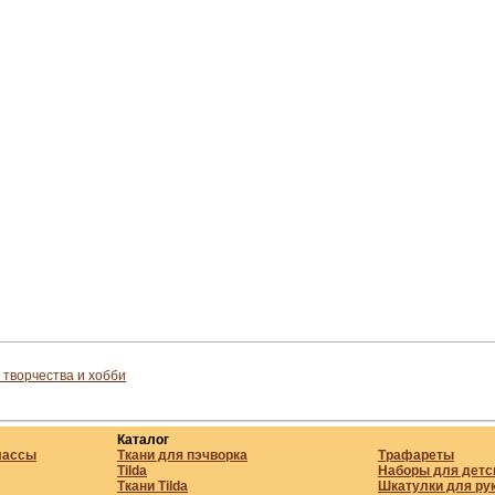
 творчества и хобби
Каталог
лассы
Ткани для пэчворка
Трафареты
Tilda
Наборы для детс
Ткани Tilda
Шкатулки для ру