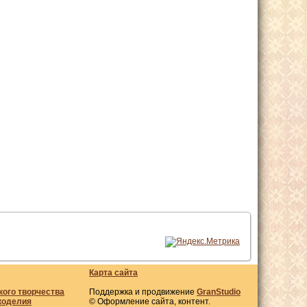
Карта сайта
кого творчества
Поддержка и продвижение
GranStudio
коделия
© Оформление сайта, контент.