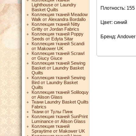
Lighthouse от Laundry
Плотность: 155 
Basket Quilts
Коллекция тканей Meadow
Walk от Alexandra Bordallo
Цвет: синий
Коллекция тканей Nitty
Gritty от Jordan Fabrics
Коллекция тканей Poppy
Бренд: Andover
Seeds от Edyta Sitar
Коллекция тканей Scandi
от Makower UK
Коллекция тканей Scrawl
от Giucy Giuce
Коллекция тканей Sewing
Basket от Laundry Basket
Quilts
Коллекция тканей Sewing
Bird от Laundry Basket
Quilts
Коллекция тканей Soliloquy
от Alison Glass
Ткани Laundry Basket Quilts
Fabrics
Ткани от Тулы Пинк
Коллекция тканей SunPrint
Luminance от Alison Glass
Коллекция тканей
Spraytime от Makower UK
Коллекция тканей Linen