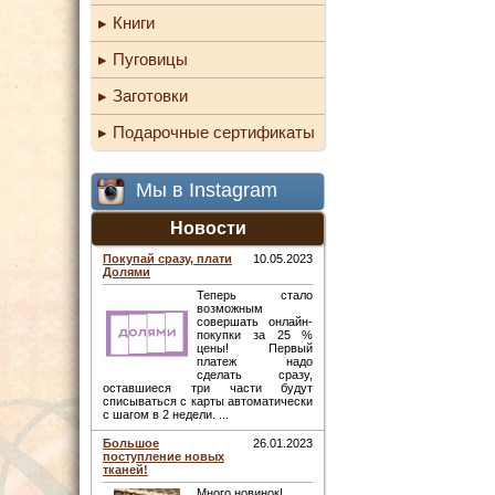
Книги
Пуговицы
Заготовки
Подарочные сертификаты
Мы в Instagram
Новости
Покупай сразу, плати
10.05.2023
Долями
Теперь стало
возможным
совершать онлайн-
покупки за 25 %
цены! Первый
платеж надо
сделать сразу,
оставшиеся три части будут
списываться с карты автоматически
с шагом в 2 недели. ...
Большое
26.01.2023
поступление новых
тканей!
Много новинок! ...