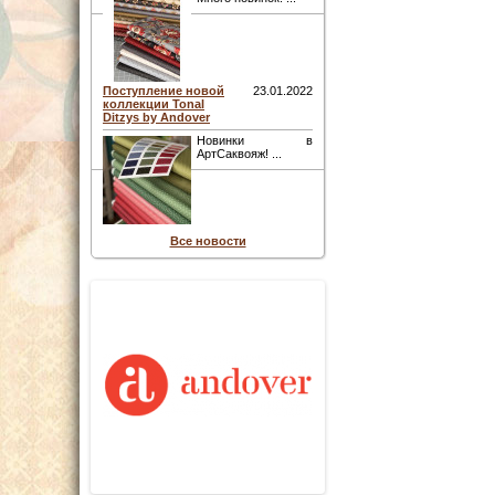
Поступление новой
23.01.2022
коллекции Tonal
Ditzys by Andover
Новинки в
АртСаквояж! ...
Все новости