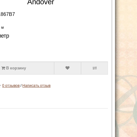
Andover
1867B7
0 м
метр
В корзину
0 отзывов
/
Написать отзыв