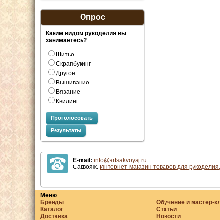
Опрос
Каким видом рукоделия вы
занимаетесь?
Шитье
Скрапбукинг
Другое
Вышивание
Вязание
Квилинг
Проголосовать
Результаты
E-mail:
info@artsakvoyaj.ru
Саквояж.
Интернет-магазин товаров для рукоделия,
Меню
Бренды
Обучение и мастер-к
Каталог
Статьи
Доставка
Новости