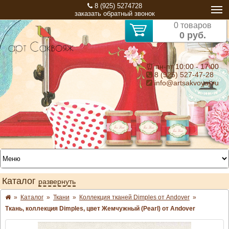
8 (925) 5274728
заказать обратный звонок
0 товаров
0 руб.
⏰ пн-пт 10:00 - 17:00
8 (925) 527-47-28
info@artsakvoyaj.ru
Каталог
развернуть
»
Каталог
»
Ткани
»
Коллекция тканей Dimples от Andover
»
Ткань, коллекция Dimples, цвет Жемчужный (Pearl) от Andover