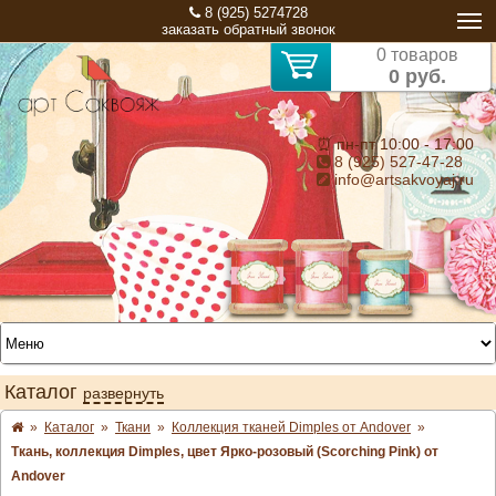
8 (925) 5274728
заказать обратный звонок
0 товаров
0 руб.
⏰ пн-пт 10:00 - 17:00
8 (925) 527-47-28
info@artsakvoyaj.ru
Каталог
развернуть
»
Каталог
»
Ткани
»
Коллекция тканей Dimples от Andover
»
Ткань, коллекция Dimples, цвет Ярко-розовый (Scorching Pink) от
Andover