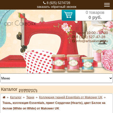
8 (925) 5274728
заказать обратный звонок
0 товаров
0 руб.
⏰ пн-пт 10:00 - 17:00
8 (925) 527-47-28
info@artsakvoyaj.ru
Каталог
развернуть
»
Каталог
»
Ткани
»
Коллекция тканей Essentials от Makower UK
»
Ткань, коллекция Essentials, принт Сердечки (Hearts), цвет Белое на
белом (White on White) от Makower UK