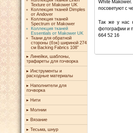
White Makower.
Texture от Makower UK
посоветуют с ч
Коллекция тканей Dimples
от Andover
Коллекция тканей
Так же у нас
Spectrum от Makower
Коллекция тканей
фотографии и п
Essentials от Makower UK
664 52 16
Ткани для обратной
стороны (бэк) шириной 274
см Backing Fabrics 108"
Линейки, шаблоны,
трафареты для пэчворка
Инструменты и
расходные материалы
Наполнители для
пэчворка
Нити
Молнии
Вязание
Тесьма, шнур