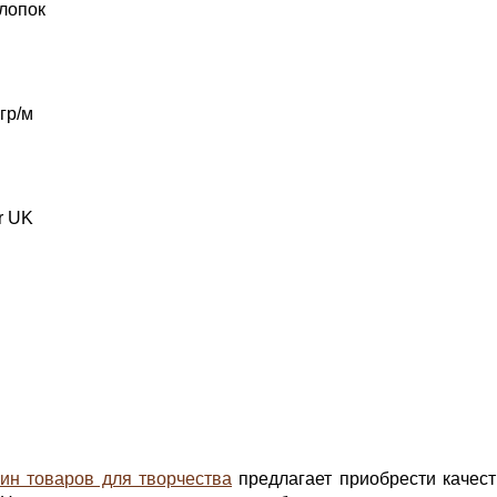
лопок
гр/м
r UK
ин товаров для творчества
предлагает приобрести качеств