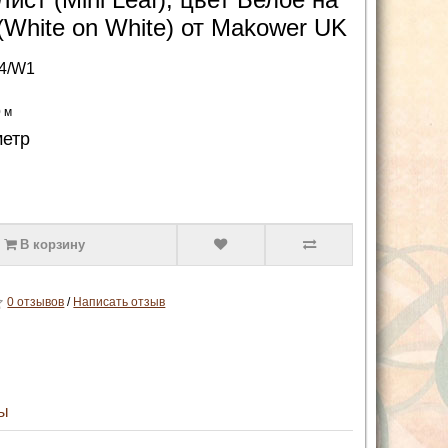
(White on White) от Makower UK
4/W1
0 м
метр
В корзину
0 отзывов
/
Написать отзыв
ы