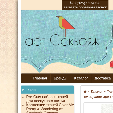
8 (925) 5274728
заказать обратный звонок
Главная
Бренды
Каталог
Доставка
Ткани
»
Каталог
»
Тка
Pre-Cuts наборы тканей
Ткань, коллекция Es
для лоскутного шитья
Коллекции тканей Color Me
Pretty & Wandering от
Stephanie Organes