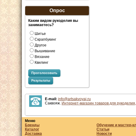
Опрос
Каким видом рукоделия вы
занимаетесь?
Шитье
Скрапбукинг
Другое
Вышивание
Вязание
Квилинг
Проголосовать
Результаты
E-mail:
info@artsakvoyaj.ru
Саквояж.
Интернет-магазин товаров для рукоделия,
Меню
Бренды
Обучение и мастер-к
Каталог
Статьи
Доставка
Новости