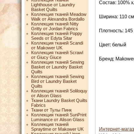
Состав: 100% х
Lighthouse от Laundry
Basket Quilts
Коллекция тканей Meadow
Ширина: 110 см
Walk от Alexandra Bordallo
Коллекция тканей Nitty
Gritty от Jordan Fabrics
Плотность: 145 
Коллекция тканей Poppy
Seeds от Edyta Sitar
Коллекция тканей Scandi
Цвет: белый
от Makower UK
Коллекция тканей Scrawl
от Giucy Giuce
Бренд: Makowe
Коллекция тканей Sewing
Basket от Laundry Basket
Quilts
Коллекция тканей Sewing
Bird от Laundry Basket
Quilts
Коллекция тканей Soliloquy
от Alison Glass
Ткани Laundry Basket Quilts
Fabrics
Ткани от Тулы Пинк
Коллекция тканей SunPrint
Luminance от Alison Glass
Коллекция тканей
Интернет-магаз
Spraytime от Makower UK
Коллекция тканей Linen