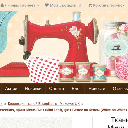
Личный кабинет
Мои Закладки (0)
Корзина покупок
Акции
Новинки
Оплата
Блог
Новости
Отзыв
ни
»
Коллекция тканей Essentials от Makower UK
»
sentials, принт Мини-Лист (Mini Leaf), цвет Белое на белом (White on White
Ткань
Мини-Л