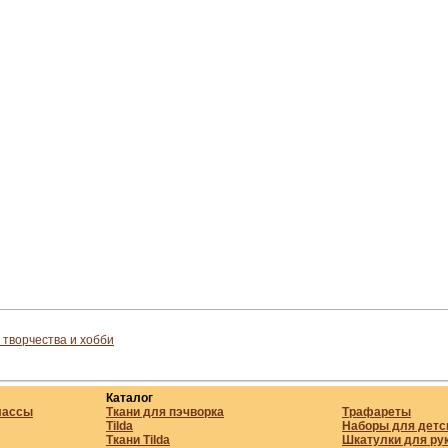
 творчества и хобби
Каталог
лассы
Ткани для пэчворка
Трафареты
Tilda
Наборы для детс
Ткани Tilda
Шкатулки для ру