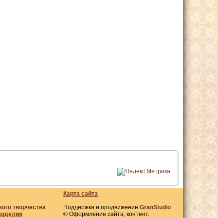
Карта сайта
кого творчества
Поддержка и продвижение
GranStudio
коделия
© Оформление сайта, контент.