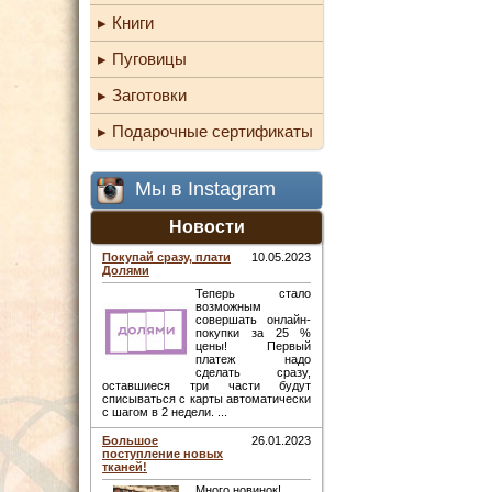
Книги
Пуговицы
Заготовки
Подарочные сертификаты
Мы в Instagram
Новости
Покупай сразу, плати
10.05.2023
Долями
Теперь стало
возможным
совершать онлайн-
покупки за 25 %
цены! Первый
платеж надо
сделать сразу,
оставшиеся три части будут
списываться с карты автоматически
с шагом в 2 недели. ...
Большое
26.01.2023
поступление новых
тканей!
Много новинок! ...