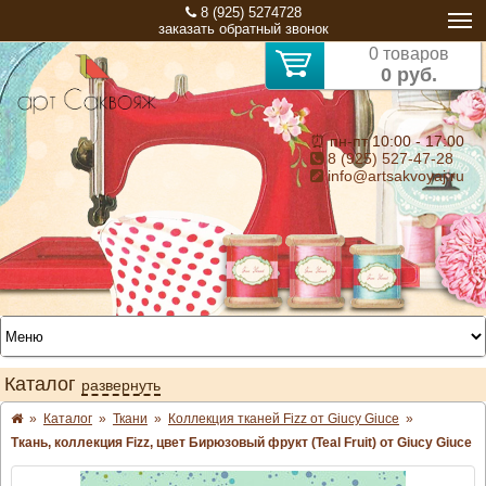
8 (925) 5274728
заказать обратный звонок
0 товаров
0 руб.
⏰ пн-пт 10:00 - 17:00
8 (925) 527-47-28
info@artsakvoyaj.ru
Каталог
развернуть
»
Каталог
»
Ткани
»
Коллекция тканей Fizz от Giucy Giuce
»
Ткань, коллекция Fizz, цвет Бирюзовый фрукт (Teal Fruit) от Giucy Giuce