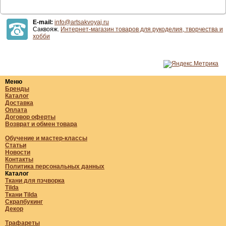
E-mail:
info@artsakvoyaj.ru
Саквояж.
Интернет-магазин товаров для рукоделия, творчества и
хобби
Меню
Бренды
Каталог
Доставка
Оплата
Договор оферты
Возврат и обмен товара
Обучение и мастер-классы
Статьи
Новости
Контакты
Политика персональных данных
Каталог
Ткани для пэчворка
Tilda
Ткани Tilda
Скрапбукинг
Декор
Трафареты