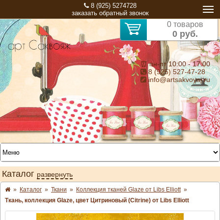
8 (925) 5274728
заказать обратный звонок
0 товаров
0 руб.
⏰ пн-пт 10:00 - 17:00
8 (925) 527-47-28
info@artsakvoyaj.ru
Каталог
развернуть
»
Каталог
»
Ткани
»
Коллекция тканей Glaze от Libs Elliott
»
Ткань, коллекция Glaze, цвет Цитриновый (Citrine) от Libs Elliott