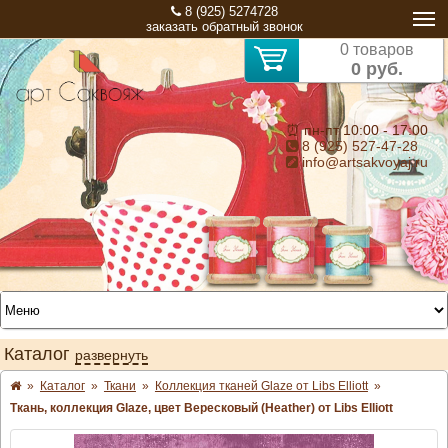
8 (925) 5274728
заказать обратный звонок
0 товаров
0 руб.
⏰ пн-пт 10:00 - 17:00
8 (925) 527-47-28
info@artsakvoyaj.ru
Каталог
развернуть
»
Каталог
»
Ткани
»
Коллекция тканей Glaze от Libs Elliott
»
Ткань, коллекция Glaze, цвет Вересковый (Heather) от Libs Elliott