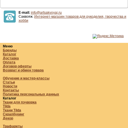
E-mail:
info@artsakvoyaj.ru
Саквояж.
Интернет-магазин товаров для рукоделия, творчества и
хобби
Меню
Бренды
Каталог
Доставка
Оплата
Договор оферты
Возврат и обмен товара
Обучение и мастер-классы
Статьи
Новости
Контакты
Политика персональных данных
Каталог
Ткани для пэчворка
Tilda
Ткани Tilda
Скрапбукинг
Декор
Трафареты