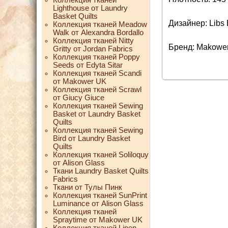
Lighthouse от Laundry
Basket Quilts
Дизайнер: Libs E
Коллекция тканей Meadow
Walk от Alexandra Bordallo
Коллекция тканей Nitty
Бренд: Makowe
Gritty от Jordan Fabrics
Коллекция тканей Poppy
Seeds от Edyta Sitar
Коллекция тканей Scandi
от Makower UK
Коллекция тканей Scrawl
от Giucy Giuce
Коллекция тканей Sewing
Basket от Laundry Basket
Quilts
Коллекция тканей Sewing
Bird от Laundry Basket
Quilts
Коллекция тканей Soliloquy
от Alison Glass
Ткани Laundry Basket Quilts
Fabrics
Ткани от Тулы Пинк
Коллекция тканей SunPrint
Luminance от Alison Glass
Коллекция тканей
Spraytime от Makower UK
Коллекция тканей Linen