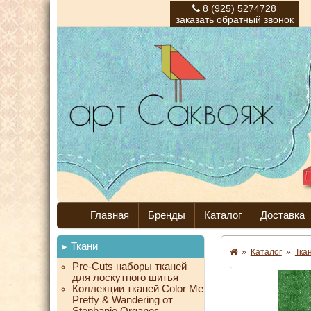
8 (925) 5274728
заказать обратный звонок
Главная
Бренды
Каталог
Доставка
Ткани
»
Каталог
»
Тка
Pre-Cuts наборы тканей
для лоскутного шитья
Коллекции тканей Color Me
Pretty & Wandering от
Stephanie Organes