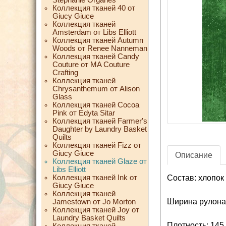
Коллекция тканей 40 от
Giucy Giuce
Коллекция тканей
Amsterdam от Libs Elliott
Коллекция тканей Autumn
Woods от Renee Nanneman
Коллекция тканей Candy
Couture от MA Couture
Crafting
Коллекция тканей
Chrysanthemum от Alison
Glass
Коллекция тканей Cocoa
Pink от Edyta Sitar
Коллекция тканей Farmer's
Daughter by Laundry Basket
Quilts
Коллекция тканей Fizz от
Giucy Giuce
Описание
Коллекция тканей Glaze от
Libs Elliott
Коллекция тканей Ink от
Состав: хлопок
Giucy Giuce
Коллекция тканей
Ширина рулона:
Jamestown от Jo Morton
Коллекция тканей Joy от
Laundry Basket Quilts
Плотность: 145 
Коллекция тканей