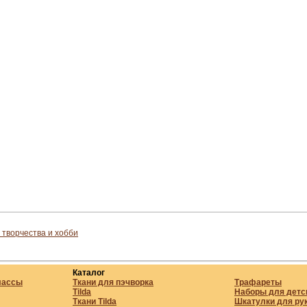
 творчества и хобби
Каталог
лассы
Ткани для пэчворка
Трафареты
Tilda
Наборы для детс
Ткани Tilda
Шкатулки для ру