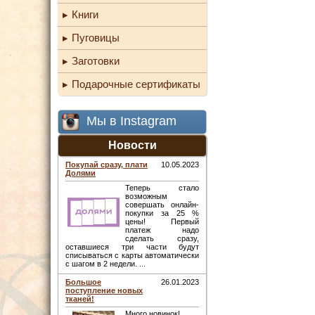
Книги
Пуговицы
Заготовки
Подарочные сертификаты
Мы в Instagram
Новости
Покупай сразу, плати
10.05.2023
Долями
Теперь стало
возможным
совершать онлайн-
покупки за 25 %
цены! Первый
платеж надо
сделать сразу,
оставшиеся три части будут
списываться с карты автоматически
с шагом в 2 недели. ...
Большое
26.01.2023
поступление новых
тканей!
Много новинок! ...