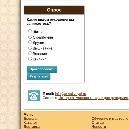
Опрос
Каким видом рукоделия вы
занимаетесь?
Шитье
Скрапбукинг
Другое
Вышивание
Вязание
Квилинг
Проголосовать
Результаты
E-mail:
info@artsakvoyaj.ru
Саквояж.
Интернет-магазин товаров для рукоделия,
Меню
Бренды
Обучение и мастер-к
Каталог
Статьи
Доставка
Новости