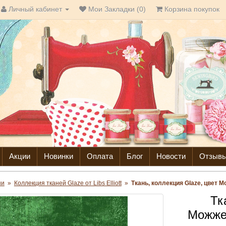
Личный кабинет
Мои Закладки (0)
Корзина покупок
Акции
Новинки
Оплата
Блог
Новости
Отзыв
ни
»
Коллекция тканей Glaze от Libs Elliott
»
Ткань, коллекция Glaze, цвет Мо
Тк
Можжев