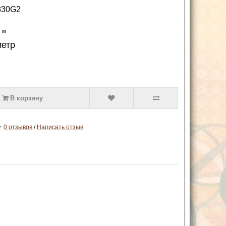
830G2
4 м
метр
В корзину
0 отзывов
/
Написать отзыв