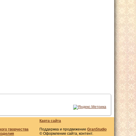
Карта сайта
кого творчества
Поддержка и продвижение
GranStudio
коделия
© Оформление сайта, контент.