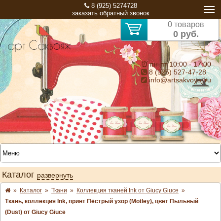
8 (925) 5274728
заказать обратный звонок
0 товаров
0 руб.
⏰ пн-пт 10:00 - 17:00
8 (925) 527-47-28
info@artsakvoyaj.ru
Каталог
развернуть
»
Каталог
»
Ткани
»
Коллекция тканей Ink от Giucy Giuce
»
Ткань, коллекция Ink, принт Пёстрый узор (Motley), цвет Пыльный
(Dust) от Giucy Giuce