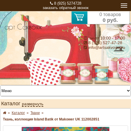
8 (925) 5274728
заказать обратный звонок
0 товаров
0 руб.
⏰ пн-пт 10:00 - 17:00
8 (925) 527-47-28
info@artsakvoyaj.ru
Каталог
развернуть
»
Каталог
»
Ткани
»
Ткань, коллекция Island Batik от Makower UK 112002851