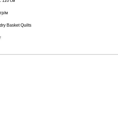
 110 см
гр/м
ry Basket Quilts
r