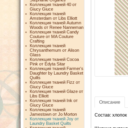
Коллекция тканей 40 от
Giucy Giuce
Коллекция тканей
Amsterdam от Libs Elliott
Коллекция тканей Autumn
Woods от Renee Nanneman
Коллекция тканей Candy
Couture от MA Couture
Crafting
Коллекция тканей
Chrysanthemum от Alison
Glass
Коллекция тканей Cocoa
Pink от Edyta Sitar
Коллекция тканей Farmer's
Daughter by Laundry Basket
Quilts
Коллекция тканей Fizz от
Giucy Giuce
Коллекция тканей Glaze от
Libs Elliott
Коллекция тканей Ink от
Описание
Giucy Giuce
Коллекция тканей
Jamestown от Jo Morton
Состав: хлопок
Коллекция тканей Joy от
Laundry Basket Quilts
Коллекция тканей