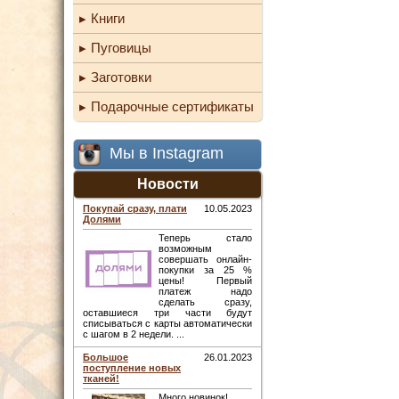
Книги
Пуговицы
Заготовки
Подарочные сертификаты
Мы в Instagram
Новости
Покупай сразу, плати
10.05.2023
Долями
Теперь стало
возможным
совершать онлайн-
покупки за 25 %
цены! Первый
платеж надо
сделать сразу,
оставшиеся три части будут
списываться с карты автоматически
с шагом в 2 недели. ...
Большое
26.01.2023
поступление новых
тканей!
Много новинок! ...