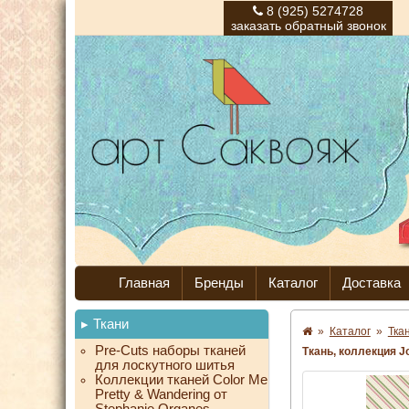
8 (925) 5274728
заказать обратный звонок
Главная
Бренды
Каталог
Доставка
Ткани
»
Каталог
»
Тка
Pre-Cuts наборы тканей
Ткань, коллекция J
для лоскутного шитья
Коллекции тканей Color Me
Pretty & Wandering от
Stephanie Organes