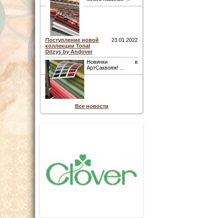
Поступление новой
23.01.2022
коллекции Tonal
Ditzys by Andover
Новинки в
АртСаквояж! ...
Все новости