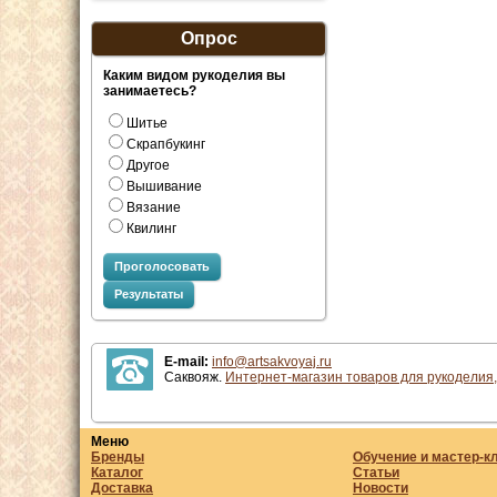
Опрос
Каким видом рукоделия вы
занимаетесь?
Шитье
Скрапбукинг
Другое
Вышивание
Вязание
Квилинг
Проголосовать
Результаты
E-mail:
info@artsakvoyaj.ru
Саквояж.
Интернет-магазин товаров для рукоделия,
Меню
Бренды
Обучение и мастер-к
Каталог
Статьи
Доставка
Новости