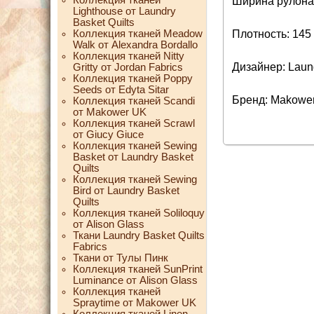
Ширина рулона:
Lighthouse от Laundry
Basket Quilts
Коллекция тканей Meadow
Плотность: 145 
Walk от Alexandra Bordallo
Коллекция тканей Nitty
Дизайнер: Laund
Gritty от Jordan Fabrics
Коллекция тканей Poppy
Seeds от Edyta Sitar
Бренд: Makowe
Коллекция тканей Scandi
от Makower UK
Коллекция тканей Scrawl
от Giucy Giuce
Коллекция тканей Sewing
Basket от Laundry Basket
Quilts
Коллекция тканей Sewing
Bird от Laundry Basket
Quilts
Коллекция тканей Soliloquy
от Alison Glass
Ткани Laundry Basket Quilts
Fabrics
Ткани от Тулы Пинк
Коллекция тканей SunPrint
Luminance от Alison Glass
Коллекция тканей
Spraytime от Makower UK
Коллекция тканей Linen