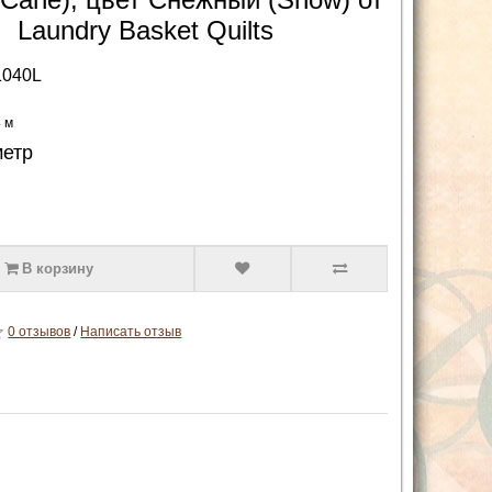
Laundry Basket Quilts
1040L
4 м
метр
В корзину
0 отзывов
/
Написать отзыв