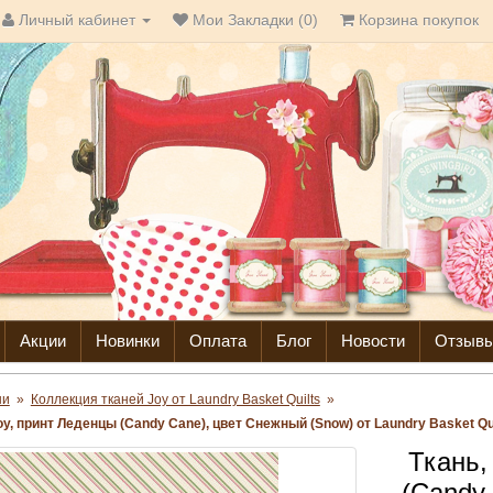
Личный кабинет
Мои Закладки (0)
Корзина покупок
Акции
Новинки
Оплата
Блог
Новости
Отзыв
ни
»
Коллекция тканей Joy от Laundry Basket Quilts
»
oy, принт Леденцы (Candy Cane), цвет Снежный (Snow) от Laundry Basket Qu
Ткань,
(Candy