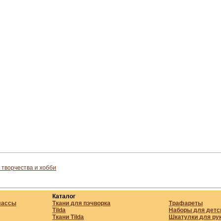
 творчества и хобби
Каталог
лассы
Ткани для пэчворка
Трафареты
Tilda
Наборы для детс
Ткани Tilda
Шкатулки для ру