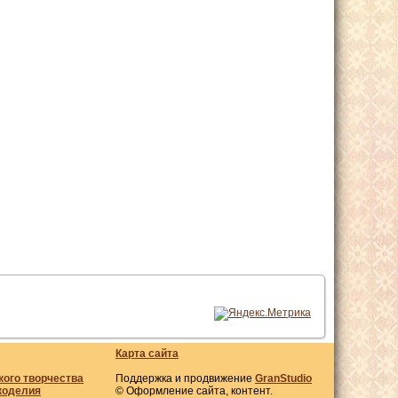
Карта сайта
кого творчества
Поддержка и продвижение
GranStudio
коделия
© Оформление сайта, контент.