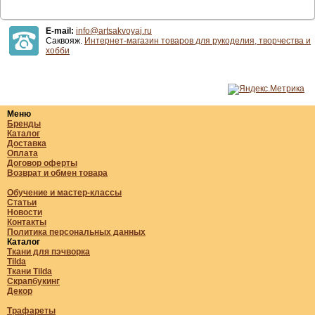
E-mail:
info@artsakvoyaj.ru
Саквояж.
Интернет-магазин товаров для рукоделия, творчества и
хобби
Меню
Бренды
Каталог
Доставка
Оплата
Договор оферты
Возврат и обмен товара
Обучение и мастер-классы
Статьи
Новости
Контакты
Политика персональных данных
Каталог
Ткани для пэчворка
Tilda
Ткани Tilda
Скрапбукинг
Декор
Трафареты