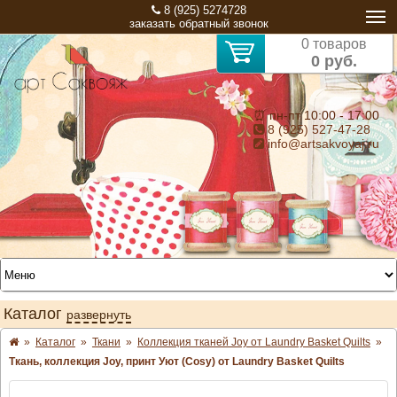
8 (925) 5274728
заказать обратный звонок
0 товаров
0 руб.
⏰ пн-пт 10:00 - 17:00
8 (925) 527-47-28
info@artsakvoyaj.ru
Каталог
развернуть
»
Каталог
»
Ткани
»
Коллекция тканей Joy от Laundry Basket Quilts
»
Ткань, коллекция Joy, принт Уют (Cosy) от Laundry Basket Quilts