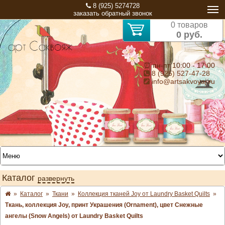
8 (925) 5274728
заказать обратный звонок
0 товаров
0 руб.
⏰ пн-пт 10:00 - 17:00
8 (925) 527-47-28
info@artsakvoyaj.ru
Каталог
развернуть
»
Каталог
»
Ткани
»
Коллекция тканей Joy от Laundry Basket Quilts
»
Ткань, коллекция Joy, принт Украшения (Ornament), цвет Снежные
ангелы (Snow Angels) от Laundry Basket Quilts