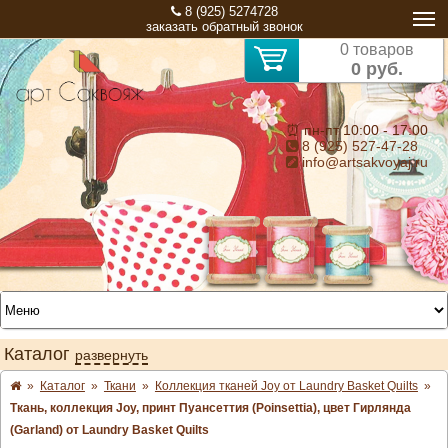
8 (925) 5274728
заказать обратный звонок
0 товаров
0 руб.
⏰ пн-пт 10:00 - 17:00
8 (925) 527-47-28
info@artsakvoyaj.ru
Каталог
развернуть
»
Каталог
»
Ткани
»
Коллекция тканей Joy от Laundry Basket Quilts
»
Ткань, коллекция Joy, принт Пуансеттия (Poinsettia), цвет Гирлянда
(Garland) от Laundry Basket Quilts