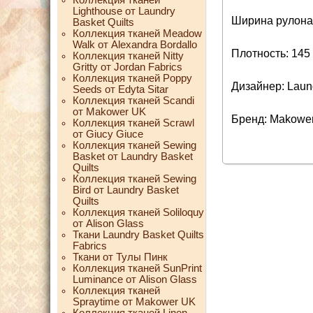
Lighthouse от Laundry
Ширина рулона:
Basket Quilts
Коллекция тканей Meadow
Walk от Alexandra Bordallo
Плотность: 145 
Коллекция тканей Nitty
Gritty от Jordan Fabrics
Коллекция тканей Poppy
Дизайнер: Laund
Seeds от Edyta Sitar
Коллекция тканей Scandi
от Makower UK
Бренд: Makowe
Коллекция тканей Scrawl
от Giucy Giuce
Коллекция тканей Sewing
Basket от Laundry Basket
Quilts
Коллекция тканей Sewing
Bird от Laundry Basket
Quilts
Коллекция тканей Soliloquy
от Alison Glass
Ткани Laundry Basket Quilts
Fabrics
Ткани от Тулы Пинк
Коллекция тканей SunPrint
Luminance от Alison Glass
Коллекция тканей
Spraytime от Makower UK
Коллекция тканей Linen