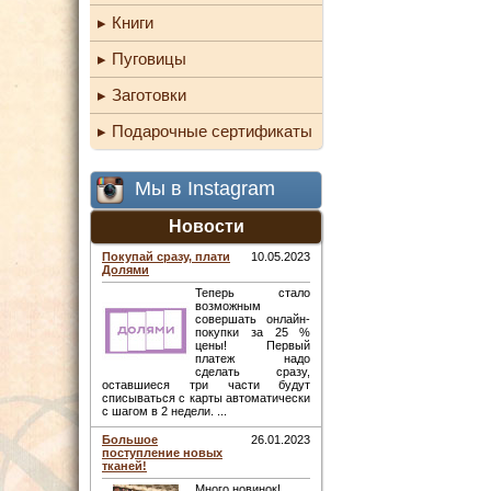
Книги
Пуговицы
Заготовки
Подарочные сертификаты
Мы в Instagram
Новости
Покупай сразу, плати
10.05.2023
Долями
Теперь стало
возможным
совершать онлайн-
покупки за 25 %
цены! Первый
платеж надо
сделать сразу,
оставшиеся три части будут
списываться с карты автоматически
с шагом в 2 недели. ...
Большое
26.01.2023
поступление новых
тканей!
Много новинок! ...