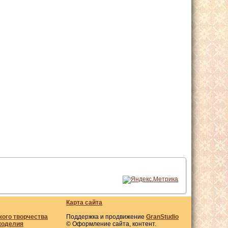
Карта сайта
кого творчества
Поддержка и продвижение
GranStudio
коделия
© Оформление сайта, контент.