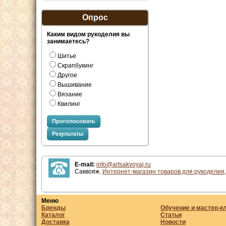
Опрос
Каким видом рукоделия вы
занимаетесь?
Шитье
Скрапбукинг
Другое
Вышивание
Вязание
Квилинг
Проголосовать
Результаты
E-mail:
info@artsakvoyaj.ru
Саквояж.
Интернет-магазин товаров для рукоделия,
Меню
Бренды
Обучение и мастер-к
Каталог
Статьи
Доставка
Новости