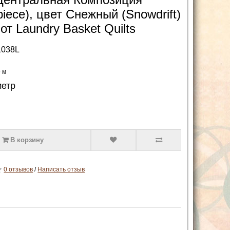
piece), цвет Снежный (Snowdrift)
от Laundry Basket Quilts
1038L
9 м
метр
В корзину
0 отзывов
/
Написать отзыв