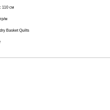
 110 см
гр/м
ry Basket Quilts
r