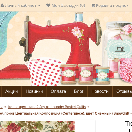
Личный кабинет
Мои Закладки (0)
Корзина покупок
Акции
Новинки
Оплата
Блог
Новости
Отзыв
ни
»
Коллекция тканей Joy от Laundry Basket Quilts
»
y, принт Центральная Композиция (Centerpiece), цвет Снежный (Snowdrift) о
Тк