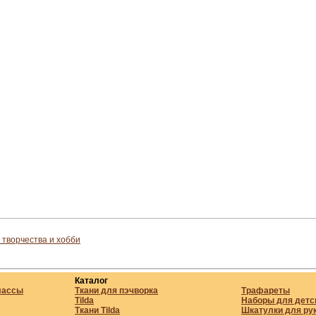
 творчества и хобби
Каталог
лассы
Ткани для пэчворка
Трафареты
Tilda
Наборы для детс
Ткани Tilda
Шкатулки для ру