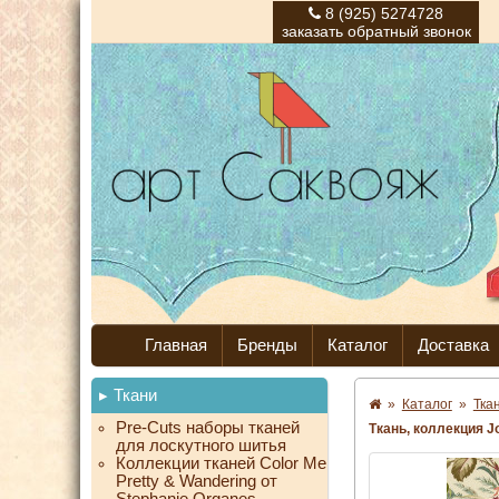
8 (925) 5274728
заказать обратный звонок
Главная
Бренды
Каталог
Доставка
Ткани
»
Каталог
»
Тка
Pre-Cuts наборы тканей
Ткань, коллекция Jo
для лоскутного шитья
Коллекции тканей Color Me
Pretty & Wandering от
Stephanie Organes