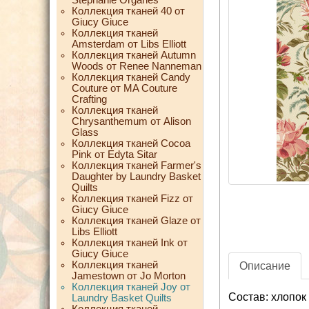
Коллекция тканей 40 от
Giucy Giuce
Коллекция тканей
Amsterdam от Libs Elliott
Коллекция тканей Autumn
Woods от Renee Nanneman
Коллекция тканей Candy
Couture от MA Couture
Crafting
Коллекция тканей
Chrysanthemum от Alison
Glass
Коллекция тканей Cocoa
Pink от Edyta Sitar
Коллекция тканей Farmer's
Daughter by Laundry Basket
Quilts
Коллекция тканей Fizz от
Giucy Giuce
Коллекция тканей Glaze от
Libs Elliott
Коллекция тканей Ink от
Giucy Giuce
Коллекция тканей
Описание
Jamestown от Jo Morton
Коллекция тканей Joy от
Состав: хлопок
Laundry Basket Quilts
Коллекция тканей