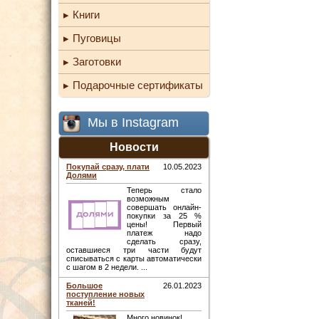
Книги
Пуговицы
Заготовки
Подарочные сертификаты
Мы в Instagram
Новости
Покупай сразу, плати
10.05.2023
Долями
Теперь стало
возможным
совершать онлайн-
покупки за 25 %
цены! Первый
платеж надо
сделать сразу,
оставшиеся три части будут
списываться с карты автоматически
с шагом в 2 недели. ...
Большое
26.01.2023
поступление новых
тканей!
Много новинок! ...