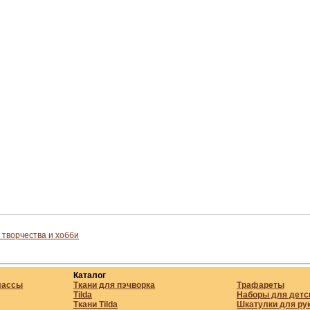
 творчества и хобби
Каталог
лассы
Ткани для пэчворка
Трафареты
Tilda
Наборы для детс
Ткани Tilda
Шкатулки для ру