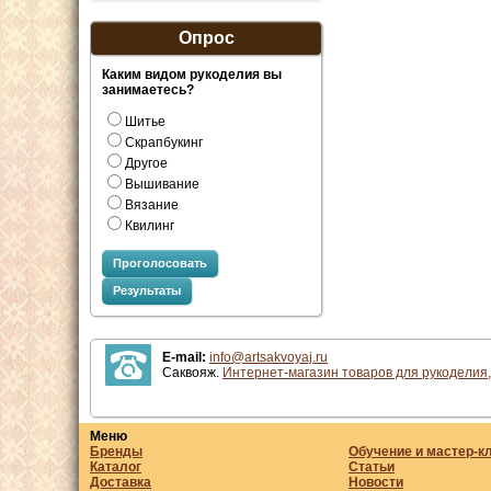
Опрос
Каким видом рукоделия вы
занимаетесь?
Шитье
Скрапбукинг
Другое
Вышивание
Вязание
Квилинг
Проголосовать
Результаты
E-mail:
info@artsakvoyaj.ru
Саквояж.
Интернет-магазин товаров для рукоделия,
Меню
Бренды
Обучение и мастер-к
Каталог
Статьи
Доставка
Новости