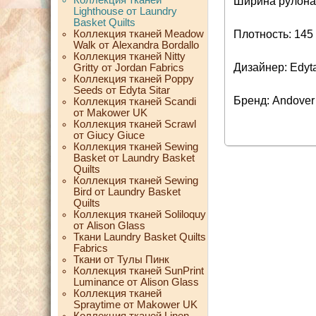
Ширина рулона:
Lighthouse от Laundry
Basket Quilts
Коллекция тканей Meadow
Плотность: 145 
Walk от Alexandra Bordallo
Коллекция тканей Nitty
Дизайнер: Edyta
Gritty от Jordan Fabrics
Коллекция тканей Poppy
Seeds от Edyta Sitar
Бренд: Andover
Коллекция тканей Scandi
от Makower UK
Коллекция тканей Scrawl
от Giucy Giuce
Коллекция тканей Sewing
Basket от Laundry Basket
Quilts
Коллекция тканей Sewing
Bird от Laundry Basket
Quilts
Коллекция тканей Soliloquy
от Alison Glass
Ткани Laundry Basket Quilts
Fabrics
Ткани от Тулы Пинк
Коллекция тканей SunPrint
Luminance от Alison Glass
Коллекция тканей
Spraytime от Makower UK
Коллекция тканей Linen