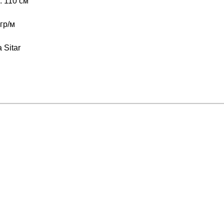
 110 см
гр/м
 Sitar