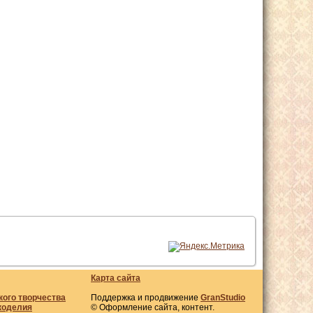
Карта сайта
кого творчества
Поддержка и продвижение
GranStudio
коделия
© Оформление сайта, контент.