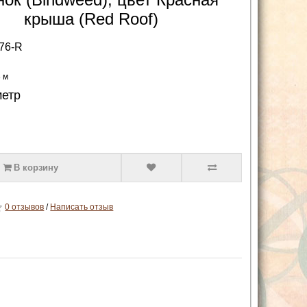
крыша (Red Roof)
76-R
8 м
метр
В корзину
0 отзывов
/
Написать отзыв