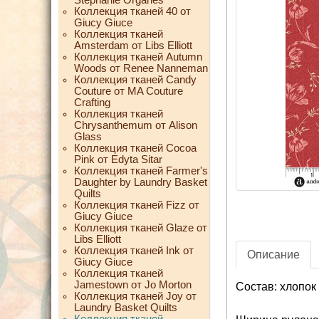
Коллекция тканей 40 от
Giucy Giuce
Коллекция тканей
Amsterdam от Libs Elliott
Коллекция тканей Autumn
Woods от Renee Nanneman
Коллекция тканей Candy
Couture от MA Couture
Crafting
Коллекция тканей
Chrysanthemum от Alison
Glass
Коллекция тканей Cocoa
Pink от Edyta Sitar
Коллекция тканей Farmer's
Daughter by Laundry Basket
Quilts
Коллекция тканей Fizz от
Giucy Giuce
Коллекция тканей Glaze от
Libs Elliott
Коллекция тканей Ink от
Описание
Giucy Giuce
Коллекция тканей
Jamestown от Jo Morton
Состав: хлопок
Коллекция тканей Joy от
Laundry Basket Quilts
Коллекция тканей