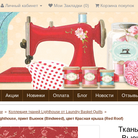
Личный кабинет
Мои Закладки (0)
Корзина покупок
Акции
Новинки
Оплата
Блог
Новости
Отзыв
ни
»
Коллекция тканей Lighthouse от Laundry Basket Quilts
»
ighthouse, принт Вьюнок (Bindweed), цвет Красная крыша (Red Roof)
Ткань
Вьюн