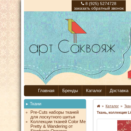
8 (925) 5274728
заказать обратный звонок
Главная
Бренды
Каталог
Доставка
Ткани
»
Каталог
»
Тка
Pre-Cuts наборы тканей
Ткань, коллекция L
для лоскутного шитья
Коллекции тканей Color Me
Pretty & Wandering от
Stephanie Organes