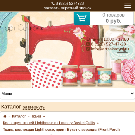
8 (925) 5274728
заказать обратный звонок
0 товаров
0 руб.
⏰ пн-пт 10:00 - 17:00
8 (925) 527-47-28
info@artsakvoyaj.ru
Каталог
развернуть
»
Каталог
»
Ткани
»
Коллекция тканей Lighthouse от Laundry Basket Quilts
»
Ткань, коллекция Lighthouse, принт Букет с веранды (Front Porch