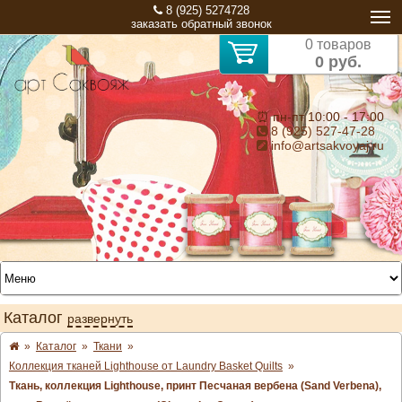
8 (925) 5274728
заказать обратный звонок
0 товаров
0 руб.
⏰ пн-пт 10:00 - 17:00
8 (925) 527-47-28
info@artsakvoyaj.ru
Каталог
развернуть
»
Каталог
»
Ткани
»
Коллекция тканей Lighthouse от Laundry Basket Quilts
»
Ткань, коллекция Lighthouse, принт Песчаная вербена (Sand Verbena),