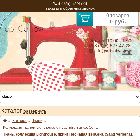
8 (925) 5274728
заказать обратный звонок
0 товаров
0 руб.
⏰ пн-пт 10:00 - 17:00
8 (925) 527-47-28
info@artsakvoyaj.ru
Каталог
развернуть
»
Каталог
»
Ткани
»
Коллекция тканей Lighthouse от Laundry Basket Quilts
»
Ткань, коллекция Lighthouse, принт Песчаная вербена (Sand Verbena),