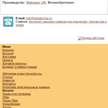
Производство:
Makower UK
, Великобритания
E-mail:
info@artsakvoyaj.ru
Саквояж.
Интернет-магазин товаров для рукоделия, творчества и
хобби
Меню
Бренды
Каталог
Доставка
Оплата
Договор оферты
Возврат и обмен товара
Обучение и мастер-классы
Статьи
Новости
Контакты
Политика персональных данных
Каталог
Ткани для пэчворка
Tilda
Ткани Tilda
Скрапбукинг
Декор