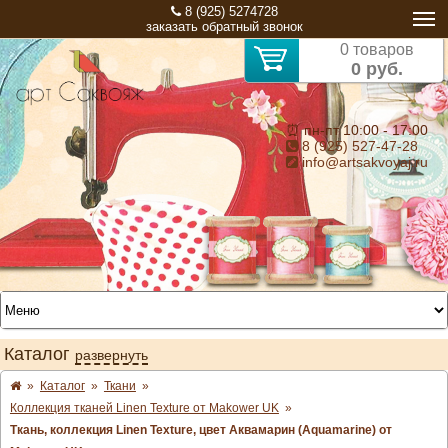
8 (925) 5274728
заказать обратный звонок
0 товаров
0 руб.
⏰ пн-пт 10:00 - 17:00
8 (925) 527-47-28
info@artsakvoyaj.ru
Каталог
развернуть
»
Каталог
»
Ткани
»
Коллекция тканей Linen Texture от Makower UK
»
Ткань, коллекция Linen Texture, цвет Аквамарин (Aquamarine) от