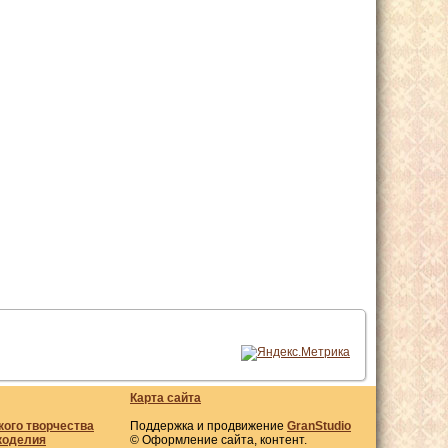
Карта сайта
кого творчества
Поддержка и продвижение
GranStudio
коделия
© Оформление сайта, контент.