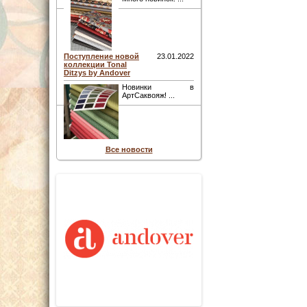
Поступление новой
23.01.2022
коллекции Tonal
Ditzys by Andover
Новинки в
АртСаквояж! ...
Все новости