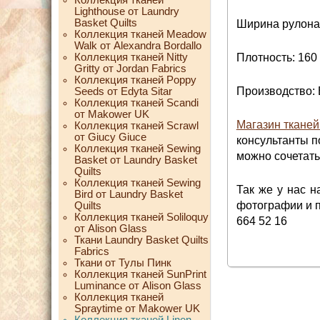
Lighthouse от Laundry
Basket Quilts
Ширина рулона:
Коллекция тканей Meadow
Walk от Alexandra Bordallo
Коллекция тканей Nitty
Плотность: 160 
Gritty от Jordan Fabrics
Коллекция тканей Poppy
Производство:
Seeds от Edyta Sitar
Коллекция тканей Scandi
от Makower UK
Магазин ткане
Коллекция тканей Scrawl
от Giucy Giuce
консультанты п
Коллекция тканей Sewing
можно сочетать
Basket от Laundry Basket
Quilts
Коллекция тканей Sewing
Так же у нас 
Bird от Laundry Basket
фотографии и п
Quilts
Коллекция тканей Soliloquy
664 52 16
от Alison Glass
Ткани Laundry Basket Quilts
Fabrics
Ткани от Тулы Пинк
Коллекция тканей SunPrint
Luminance от Alison Glass
Коллекция тканей
Spraytime от Makower UK
Коллекция тканей Linen