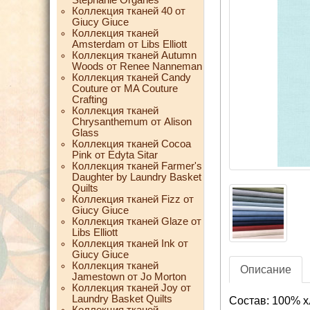
Коллекция тканей 40 от
Giucy Giuce
Коллекция тканей
Amsterdam от Libs Elliott
Коллекция тканей Autumn
Woods от Renee Nanneman
Коллекция тканей Candy
Couture от MA Couture
Crafting
Коллекция тканей
Chrysanthemum от Alison
Glass
Коллекция тканей Cocoa
Pink от Edyta Sitar
Коллекция тканей Farmer's
Daughter by Laundry Basket
Quilts
Коллекция тканей Fizz от
Giucy Giuce
Коллекция тканей Glaze от
Libs Elliott
Коллекция тканей Ink от
Giucy Giuce
Коллекция тканей
Описание
Jamestown от Jo Morton
Коллекция тканей Joy от
Laundry Basket Quilts
Состав: 100% х
Коллекция тканей