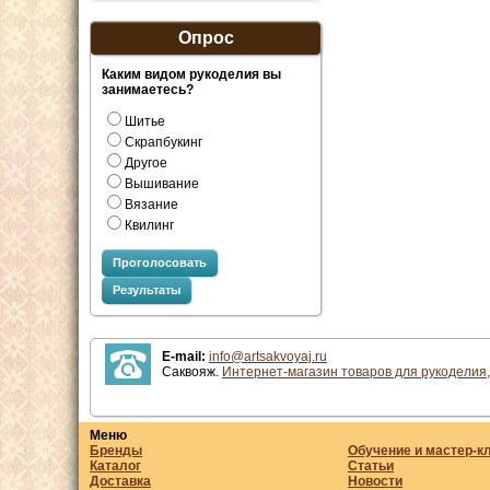
Опрос
Каким видом рукоделия вы
занимаетесь?
Шитье
Скрапбукинг
Другое
Вышивание
Вязание
Квилинг
Проголосовать
Результаты
E-mail:
info@artsakvoyaj.ru
Саквояж.
Интернет-магазин товаров для рукоделия,
Меню
Бренды
Обучение и мастер-к
Каталог
Статьи
Доставка
Новости