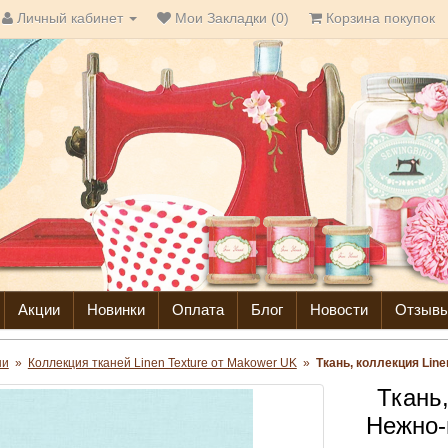
Личный кабинет
Мои Закладки (0)
Корзина покупок
Акции
Новинки
Оплата
Блог
Новости
Отзыв
ни
»
Коллекция тканей Linen Texture от Makower UK
»
Ткань, коллекция Line
Ткань,
Нежно-