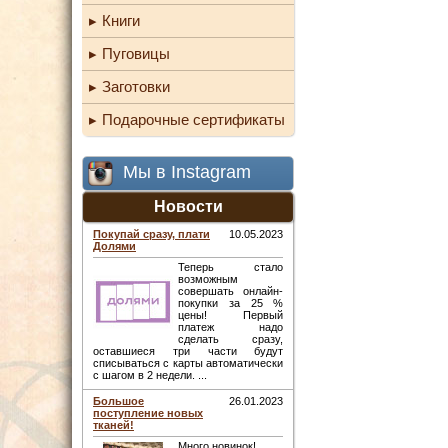
Книги
Пуговицы
Заготовки
Подарочные сертификаты
Мы в Instagram
Новости
Покупай сразу, плати
10.05.2023
Долями
Теперь стало
возможным
совершать онлайн-
покупки за 25 %
цены! Первый
платеж надо
сделать сразу,
оставшиеся три части будут
списываться с карты автоматически
с шагом в 2 недели. ...
Большое
26.01.2023
поступление новых
тканей!
Много новинок! ...