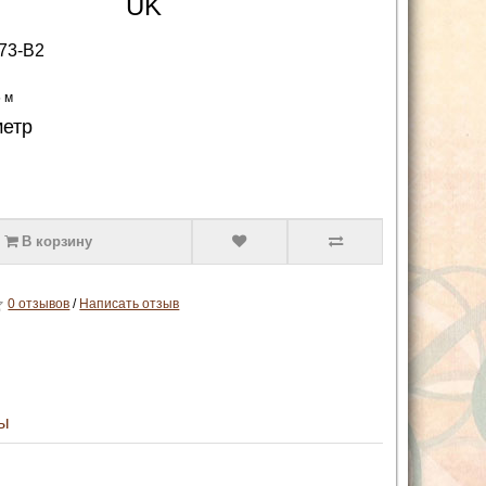
UK
73-B2
5 м
метр
В корзину
0 отзывов
/
Написать отзыв
ы