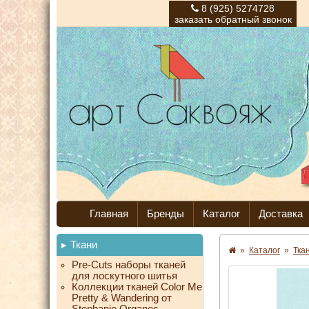
8 (925) 5274728
заказать обратный звонок
Главная
Бренды
Каталог
Доставка
Ткани
»
Каталог
»
Тка
Pre-Cuts наборы тканей
для лоскутного шитья
Коллекции тканей Color Me
Pretty & Wandering от
Stephanie Organes