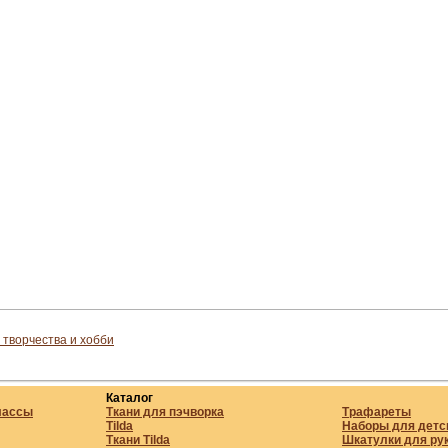
 творчества и хобби
Каталог
лассы
Ткани для пэчворка
Трафареты
Tilda
Наборы для детс
Ткани Tilda
Шкатулки для ру