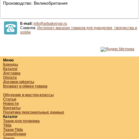
Производство: Великобритания
E-mail:
info@artsakvoyaj.ru
Саквояж.
Интернет-магазин товаров для рукоделия, творчества и
хобби
Меню
Бренды
Каталог
Доставка
Оплата
Договор оферты
Возврат и обмен товара
Обучение и мастер-классы
Статьи
Новости
Контакты
Политика персональных данных
Каталог
Ткани для пэчворка
Tilda
Ткани Tilda
Скрапбукинг
Декор