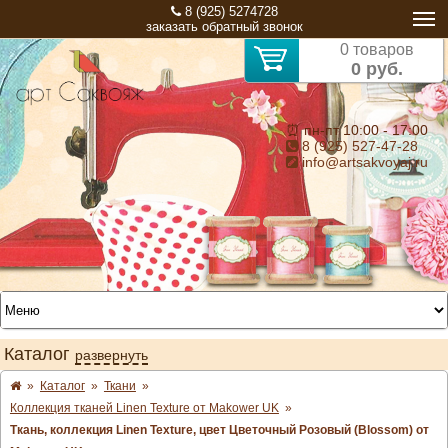
8 (925) 5274728
заказать обратный звонок
0 товаров
0 руб.
⏰ пн-пт 10:00 - 17:00
8 (925) 527-47-28
info@artsakvoyaj.ru
Каталог
развернуть
»
Каталог
»
Ткани
»
Коллекция тканей Linen Texture от Makower UK
»
Ткань, коллекция Linen Texture, цвет Цветочный Розовый (Blossom) от