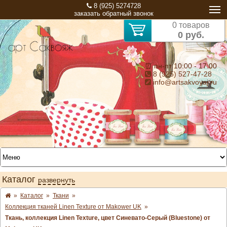
8 (925) 5274728
заказать обратный звонок
0 товаров
0 руб.
⏰ пн-пт 10:00 - 17:00
8 (925) 527-47-28
info@artsakvoyaj.ru
Каталог
развернуть
»
Каталог
»
Ткани
»
Коллекция тканей Linen Texture от Makower UK
»
Ткань, коллекция Linen Texture, цвет Синевато-Серый (Bluestone) от