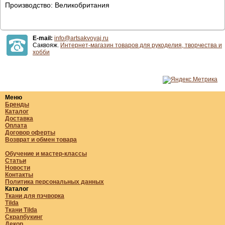
Производство: Великобритания
E-mail:
info@artsakvoyaj.ru
Саквояж.
Интернет-магазин товаров для рукоделия, творчества и
хобби
Меню
Бренды
Каталог
Доставка
Оплата
Договор оферты
Возврат и обмен товара
Обучение и мастер-классы
Статьи
Новости
Контакты
Политика персональных данных
Каталог
Ткани для пэчворка
Tilda
Ткани Tilda
Скрапбукинг
Декор