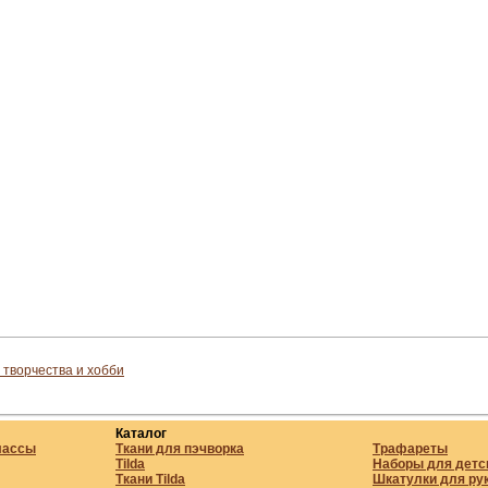
 творчества и хобби
Каталог
лассы
Ткани для пэчворка
Трафареты
Tilda
Наборы для детс
Ткани Tilda
Шкатулки для ру