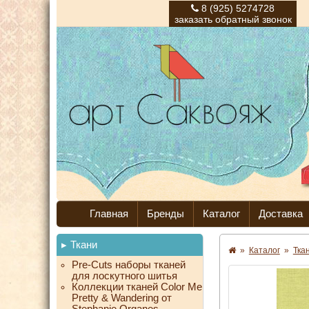
8 (925) 5274728
заказать обратный звонок
Главная
Бренды
Каталог
Доставка
Ткани
»
Каталог
»
Тка
Pre-Cuts наборы тканей
для лоскутного шитья
Коллекции тканей Color Me
Pretty & Wandering от
Stephanie Organes