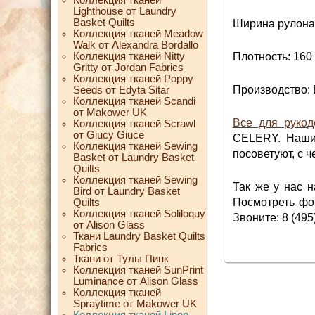
Lighthouse от Laundry
Basket Quilts
Ширина рулона:
Коллекция тканей Meadow
Walk от Alexandra Bordallo
Коллекция тканей Nitty
Плотность: 160 
Gritty от Jordan Fabrics
Коллекция тканей Poppy
Производство:
Seeds от Edyta Sitar
Коллекция тканей Scandi
от Makower UK
Все для рукод
Коллекция тканей Scrawl
от Giucy Giuce
CELERY. Наши 
Коллекция тканей Sewing
посоветуют, с ч
Basket от Laundry Basket
Quilts
Коллекция тканей Sewing
Так же у нас 
Bird от Laundry Basket
Посмотреть фот
Quilts
Коллекция тканей Soliloquy
Звоните: 8 (495
от Alison Glass
Ткани Laundry Basket Quilts
Fabrics
Ткани от Тулы Пинк
Коллекция тканей SunPrint
Luminance от Alison Glass
Коллекция тканей
Spraytime от Makower UK
Коллекция тканей Linen