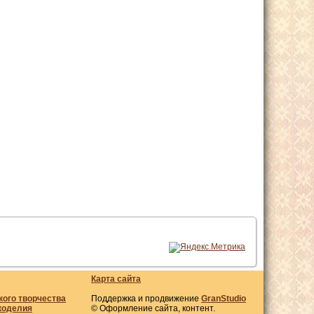
Карта сайта
кого творчества
Поддержка и продвижение
GranStudio
коделия
© Оформление сайта, контент.