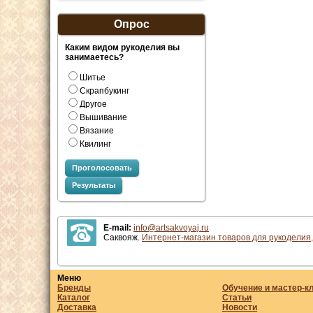
Опрос
Каким видом рукоделия вы
занимаетесь?
Шитье
Скрапбукинг
Другое
Вышивание
Вязание
Квилинг
Проголосовать
Результаты
E-mail:
info@artsakvoyaj.ru
Саквояж.
Интернет-магазин товаров для рукоделия,
Меню
Бренды
Обучение и мастер-к
Каталог
Статьи
Доставка
Новости