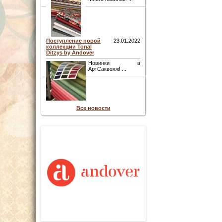
Поступление новой
23.01.2022
коллекции Tonal
Ditzys by Andover
Новинки в
АртСаквояж! ...
Все новости