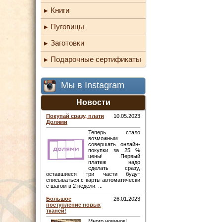
Книги
Пуговицы
Заготовки
Подарочные сертификаты
Мы в Instagram
Новости
Покупай сразу, плати
10.05.2023
Долями
Теперь стало
возможным
совершать онлайн-
покупки за 25 %
цены! Первый
платеж надо
сделать сразу,
оставшиеся три части будут
списываться с карты автоматически
с шагом в 2 недели. ...
Большое
26.01.2023
поступление новых
тканей!
Много новинок! ...