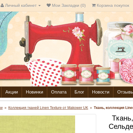
Личный кабинет
Мои Закладки (0)
Корзина покупок
Акции
Новинки
Оплата
Блог
Новости
Отзыв
ни
»
Коллекция тканей Linen Texture от Makower UK
»
Ткань, коллекция Line
Ткань,
Сельде