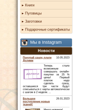
Книги
Пуговицы
Заготовки
Подарочные сертификаты
Мы в Instagram
Новости
Покупай сразу, плати
10.05.2023
Долями
Теперь стало
возможным
совершать онлайн-
покупки за 25 %
цены! Первый
платеж надо
сделать сразу,
оставшиеся три части будут
списываться с карты автоматически
с шагом в 2 недели. ...
Большое
26.01.2023
поступление новых
тканей!
Много новинок! ...