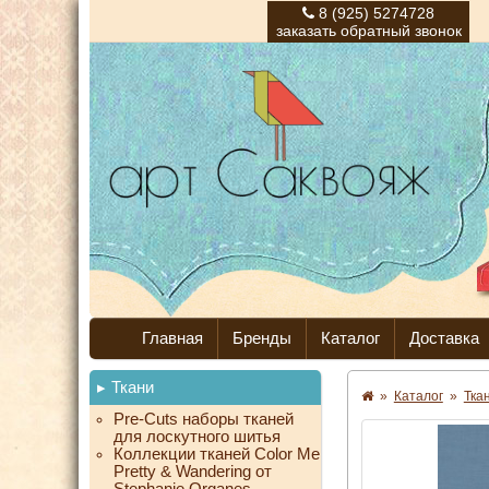
8 (925) 5274728
заказать обратный звонок
Главная
Бренды
Каталог
Доставка
Ткани
»
Каталог
»
Тка
Pre-Cuts наборы тканей
для лоскутного шитья
Коллекции тканей Color Me
Pretty & Wandering от
Stephanie Organes