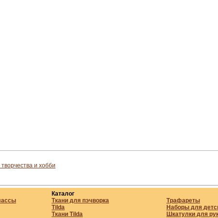
 творчества и хобби
Каталог
лассы
Ткани для пэчворка
Трафареты
Tilda
Наборы для детс
Ткани Tilda
Шкатулки для ру