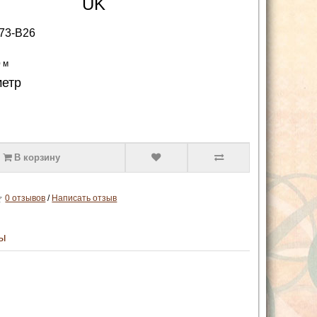
UK
73-B26
0 м
метр
В корзину
0 отзывов
/
Написать отзыв
ы