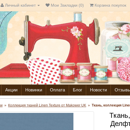
Личный кабинет
Мои Закладки (0)
Корзина покупок
Акции
Новинки
Оплата
Блог
Новости
Отзыв
ни
»
Коллекция тканей Linen Texture от Makower UK
»
Ткань, коллекция Line
Ткань,
Делфт