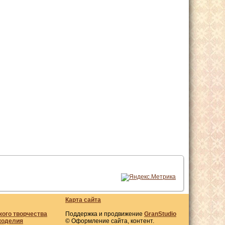
Карта сайта
кого творчества
Поддержка и продвижение
GranStudio
коделия
© Оформление сайта, контент.