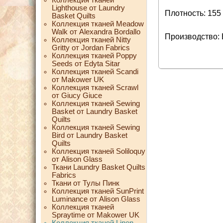
Lighthouse от Laundry
Плотность: 155 
Basket Quilts
Коллекция тканей Meadow
Walk от Alexandra Bordallo
Производство:
Коллекция тканей Nitty
Gritty от Jordan Fabrics
Коллекция тканей Poppy
Seeds от Edyta Sitar
Коллекция тканей Scandi
от Makower UK
Коллекция тканей Scrawl
от Giucy Giuce
Коллекция тканей Sewing
Basket от Laundry Basket
Quilts
Коллекция тканей Sewing
Bird от Laundry Basket
Quilts
Коллекция тканей Soliloquy
от Alison Glass
Ткани Laundry Basket Quilts
Fabrics
Ткани от Тулы Пинк
Коллекция тканей SunPrint
Luminance от Alison Glass
Коллекция тканей
Spraytime от Makower UK
Коллекция тканей Linen