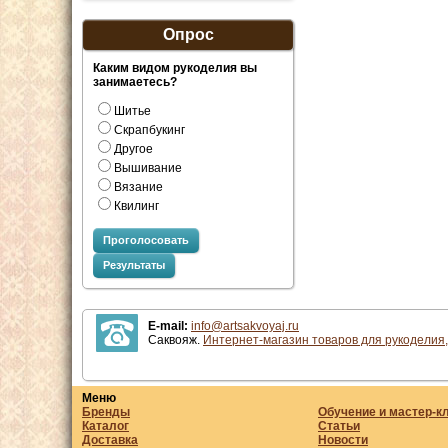
Опрос
Каким видом рукоделия вы
занимаетесь?
Шитье
Скрапбукинг
Другое
Вышивание
Вязание
Квилинг
Проголосовать
Результаты
E-mail:
info@artsakvoyaj.ru
Саквояж.
Интернет-магазин товаров для рукоделия,
Меню
Бренды
Обучение и мастер-к
Каталог
Статьи
Доставка
Новости