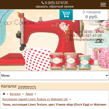
8 (925) 5274728
заказать обратный звонок
0 товаров
0 руб.
⏰ пн-пт 10:00 - 17:00
8 (925) 527-47-28
info@artsakvoyaj.ru
Каталог
развернуть
»
Каталог
»
Ткани
»
Коллекция тканей Linen Texture от Makower UK
»
Ткань, коллекция Linen Texture, цвет Утиное яйцо (Duck Egg) от Makower