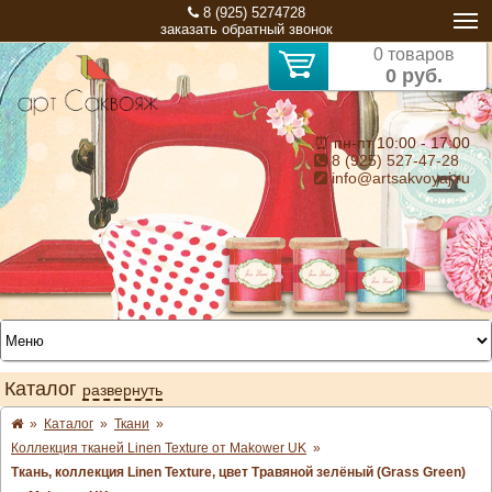
8 (925) 5274728
заказать обратный звонок
0 товаров
0 руб.
⏰ пн-пт 10:00 - 17:00
8 (925) 527-47-28
info@artsakvoyaj.ru
Каталог
развернуть
»
Каталог
»
Ткани
»
Коллекция тканей Linen Texture от Makower UK
»
Ткань, коллекция Linen Texture, цвет Травяной зелёный (Grass Green)