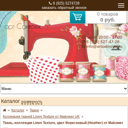
8 (925) 5274728
заказать обратный звонок
0 товаров
0 руб.
⏰ пн-пт 10:00 - 17:00
8 (925) 527-47-28
info@artsakvoyaj.ru
Каталог
развернуть
»
Каталог
»
Ткани
»
Коллекция тканей Linen Texture от Makower UK
»
Ткань, коллекция Linen Texture, цвет Вересковый (Heather) от Makower