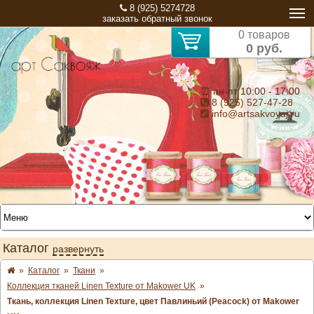
8 (925) 5274728
заказать обратный звонок
0 товаров
0 руб.
⏰ пн-пт 10:00 - 17:00
8 (925) 527-47-28
info@artsakvoyaj.ru
Каталог
развернуть
»
Каталог
»
Ткани
»
Коллекция тканей Linen Texture от Makower UK
»
Ткань, коллекция Linen Texture, цвет Павлиньий (Peacock) от Makower