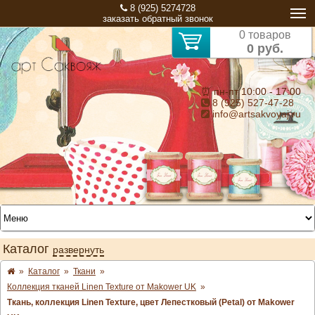
8 (925) 5274728
заказать обратный звонок
0 товаров
0 руб.
⏰ пн-пт 10:00 - 17:00
8 (925) 527-47-28
info@artsakvoyaj.ru
Каталог
развернуть
»
Каталог
»
Ткани
»
Коллекция тканей Linen Texture от Makower UK
»
Ткань, коллекция Linen Texture, цвет Лепестковый (Petal) от Makower